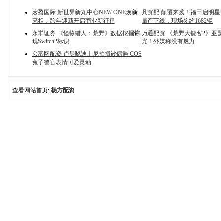
宏盈国际 新世界新丸中心NEW ONE焕新
凡资配 颠覆来袭！福田启明
亮相，跨年迎新开启商业新征程
量产下线，现场签约1682辆
永崋证券 《怪物猎人：荒野》数据挖掘惊
万通配资 《荒野大镖客2》亚
现Switch2标识
光！外媒称没有魅力
公富网配资 卢昱晓迪士尼拍摄被偶遇 COS
兔子警官表情可爱灵动
查看网站首页:
杨方配资