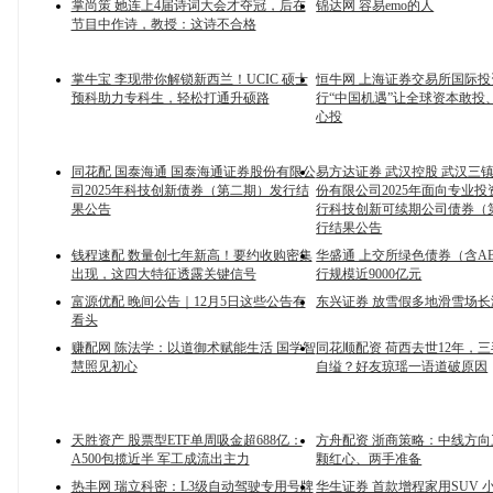
掌尚策 她连上4届诗词大会才夺冠，后在
锦达网 容易emo的人
节目中作诗，教授：这诗不合格
掌牛宝 李现带你解锁新西兰！UCIC 硕士
恒牛网 上海证券交易所国际
预科助力专科生，轻松打通升硕路
行“中国机遇”让全球资本敢投
心投
同花配 国泰海通 国泰海通证券股份有限公
易方达证券 武汉控股 武汉三
司2025年科技创新债券（第二期）发行结
份有限公司2025年面向专业
果公告
行科技创新可续期公司债券（
行结果公告
钱程速配 数量创七年新高！要约收购密集
华盛通 上交所绿色债券（含A
出现，这四大特征透露关键信号
行规模近9000亿元
富源优配 晚间公告｜12月5日这些公告有
东兴证券 放雪假多地滑雪场
看头
赚配网 陈法学：以道御术赋能生活 国学智
同花顺配资 荷西去世12年，
慧照见初心
自缢？好友琼瑶一语道破原因
天胜资产 股票型ETF单周吸金超688亿：
方舟配资 浙商策略：中线方向
A500包揽近半 军工成流出主力
颗红心、两手准备
热丰网 瑞立科密：L3级自动驾驶专用号牌
华生证券 首款增程家用SUV 小