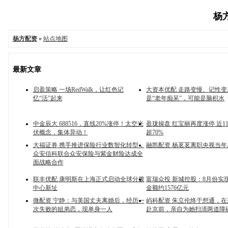
杨方
杨方配资
»
站点地图
最新文章
启盈策略 一场RedWalk，让红色记
大资本优配 走路变慢、记性
忆“活”起来
是“老年痴呆”，可能是脑积水
中金辰大 688516，直线20%涨停！太空光
盈珑操盘 红宝丽再度涨停 近1
伏概念，集体异动！
超70%
大福证券 携手推进保险行业数智化转型，
融凯配资 杨茗茗离职央视当
众安信科联合众安保险与紫金财险达成全
面战略合作
联丰优配 康明斯在上海正式启动全球分拨
富瑞众投 新城控股：8月份实
中心新址
金额约1576亿元
微配资 宁静：与美国丈夫离婚后，经历一
屿科配资 朱立伦终于想通，
次失败的姐弟恋，现单身一人
赴京前，亲自为她扫清两道障