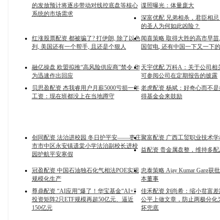
的发放预计将逐步带动对线控底盘等核心
谍照曝光：体量庞大
系统的市场需求
深富优配 兄弟相杀，君臣相
的圣人为何如此凶险？
红涨股票配资 都被骗了? 打伊朗, 除了以色
闻喜策略 取得大胜的高市早苗,
列, 美国还有一个帮手, 且还是个狠人
国贺电, 还有中国一下又一下
融亿操盘 欧盟拟推“高风险供应商”禁令 华
天宇优配 万科A：关于公司相
为迅速作出回应
可参阅公司在定期报告的披露
贝思盈配资 杰我睿用户月薪5000亏损一年
老虎配资 杨斌：好奇心而不是
工资：现在班都没上在当地蹲守
得基金会来鼓励
创同配资 法治进校园 冬日护平安——枣庄
聚富配资 广西工贸职业技术
市市中区永安镇遗棠小学法治副校长进校
益配资 贵金属盘整，维持多配
园护航平安寒假
冠盈配资 中国石油独石化气相法POE实现
忠泰策略 Ajay Kumar Gar
规模化生产
本董事
尊鼎配资 “AI应用”爆了！华宝基金“AI+”
佳禾配资 刘尚希：缩小贫富
投资矩阵2只ETF规模再超50亿元、逼近
公平上做文章，防止两极分化
150亿元
坏兜底