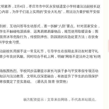
文明素养，2月4日，枣庄市市中区永安镇遗棠小学特邀法治副校长赵
心内容，为学子们送上实用的“安全大礼包”，用法治力量护航平安假
剖析、互动问答等生动形式，逐一拆解“八防”要点。针对居家安全，
学生不触碰电源插座、远离易燃易爆物品，规范使用取暖设备；围
面滑冰等危险行为，传授防摔伤、防踩踏的应急处置方法；在饮食
科学饮食习惯。
治副校长用握手这一常见礼节，引导学生在假期走亲访友时遵守礼
青少年良好风貌。同时结合手机上网，明确“网络不是法外之地”杜绝
场氛围热烈。学校同步温馨提示家长与孩子参与平安寒假专项活动
知识与法治教育、文明礼仪深度融合，有效提升了学生的自我保护
寒假奠定了坚实基础。（通讯员 陈青 张荣艳）
杨方配资提示：文章来自网络，不代表本站观点。