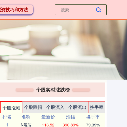
配资技巧和方法
个股实时涨跌榜
个股跌幅
个股流入
个股流出
换手率
个股涨幅
排名
名称
最新价
涨幅
换手率
1
N展芯
116.52
396.89%
79.39%