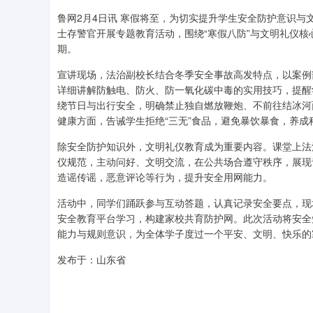
鲁网2月4日讯 寒假将至，为切实提升学生安全防护意识与
士存警官开展专题教育活动，围绕“寒假八防”与文明礼仪核
期。
宣讲现场，法治副校长结合冬季安全事故高发特点，以案例
详细讲解防触电、防火、防一氧化碳中毒的实用技巧，提醒
绕节日与出行安全，明确禁止独自燃放鞭炮、不前往结冰河
健康方面，告诫学生拒绝“三无”食品，避免暴饮暴食，养成
除安全防护知识外，文明礼仪教育成为重要内容。课堂上法
仪规范，主动问好、文明交流，在公共场合遵守秩序，展现
造谣传谣，恶意评论等行为，提升安全用网能力。
活动中，同学们踊跃参与互动答题，认真记录安全要点，现
安全教育平台学习，构建家校共育防护网。此次活动将安全
能力与规则意识，为全体学子度过一个平安、文明、快乐的
发布于：山东省