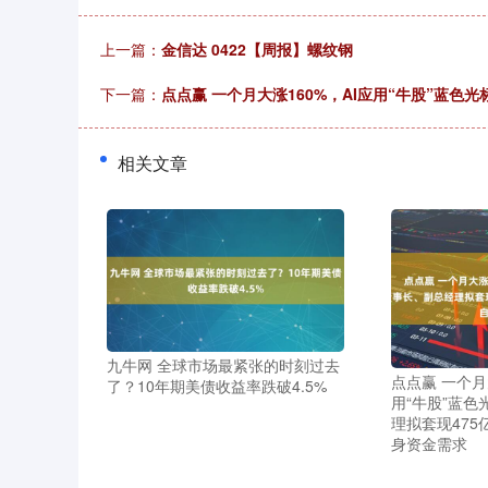
上一篇：
金信达 0422【周报】螺纹钢
下一篇：
点点赢 一个月大涨160%，AI应用“牛股”蓝
相关文章
九牛网 全球市场最紧张的时刻过去
点点赢 一个月
了？10年期美债收益率跌破4.5%
用“牛股”蓝
理拟套现47
身资金需求