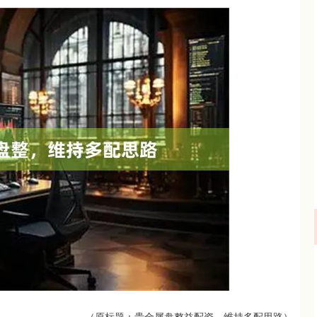
沪深300
4694.44
.42%
43.13
0.93%
（原标题：贵金属盘整益配资，维持多配思路）