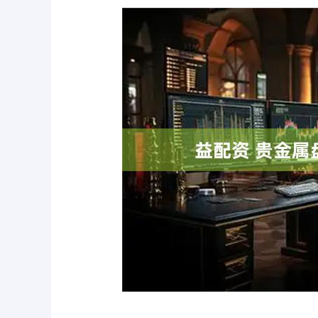
深证成指
14311.01
.68
1.02%
200.89
1