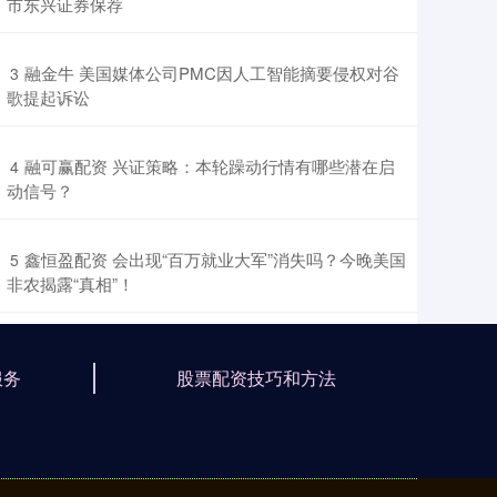
市东兴证券保荐
​融金牛 美国媒体公司PMC因人工智能摘要侵权对谷
3
歌提起诉讼
​融可赢配资 兴证策略：本轮躁动行情有哪些潜在启
4
动信号？
​鑫恒盈配资 会出现“百万就业大军”消失吗？今晚美国
5
非农揭露“真相”！
服务
股票配资技巧和方法