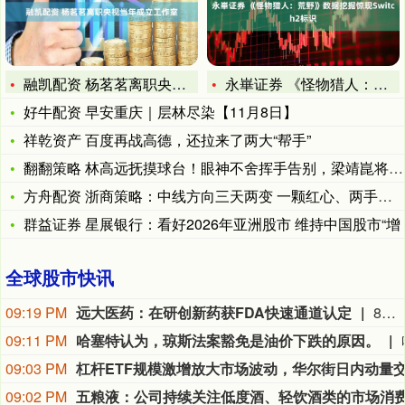
融凯配资 杨茗茗离职央视当年成立工作室
永崋证券 《怪物猎人：荒野》数据挖掘惊现Switch2标识
好牛配资 早安重庆｜层林尽染【11月8日】
祥乾资产 百度再战高德，还拉来了两大“帮手”
翻翻策略 林高远抚摸球台！眼神不舍挥手告别，梁靖崑将掌声送给
方舟配资 浙商策略：中线方向三天两变 一颗红心、两手准备
群益证券 星展银行：看好2026年亚洲股市 维持中国股市“增
全球股市快讯
09:19 PM
远大医药：在研创新药获FDA快速通道认定
8月9日，远大医药（00512.HK）披露公告，公司FAP靶点创新核药GPN01530-2获得美国FDA授予快速通道资格（FTD）。GPN01530-2目前已获FDA批准开展用于诊断实体瘤的I/II期临床研究，此次获快速通道资格认定，有望加快GPN01530-2未来开发及上市进程。
09:11 PM
哈塞特认为，琼斯法案豁免是油价下跌的原因。
09:03 PM
09:02 PM