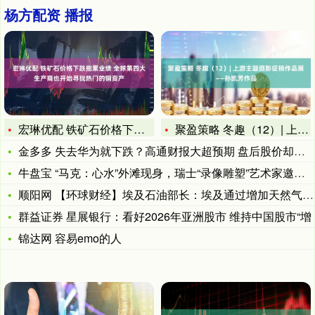
杨方配资 播报
宏琳优配 铁矿石价格下跌拖累业绩 全球第四大生产商也开始寻找
聚盈策略 冬趣（12）| 上游主题摄影征稿作品展——孙凯芳作
金多多 失去华为就下跌？高通财报大超预期 盘后股价却不如人意
牛盘宝 “马克：心水”外滩现身，瑞士“录像雕塑”艺术家邀请观
顺阳网 【环球财经】埃及石油部长：埃及通过增加天然气生产节省
群益证券 星展银行：看好2026年亚洲股市 维持中国股市“增
锦达网 容易emo的人