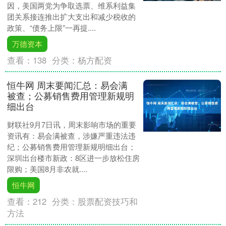
因，美国两党为争取选票、维系利益集
团关系接连推出扩大支出和减少税收的
政策、“债务上限”一再提....
万德资本
查看：
138
分类：
杨方配资
恒牛网 周末要闻汇总：易会满
被查；公募销售费用管理新规明
细出台
财联社9月7日讯，周末影响市场的重要
资讯有：易会满被查，涉嫌严重违法违
纪；公募销售费用管理新规明细出台；
深圳出台楼市新政：8区进一步放松住房
限购；美国8月非农就....
恒牛网
查看：
212
分类：
股票配资技巧和
方法