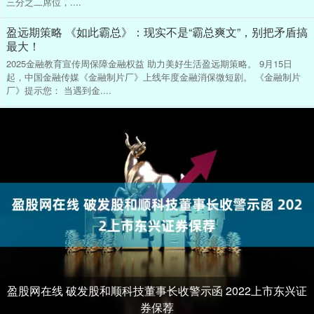
三分之二席位，....
盈远期策略 《如此霸总》：现实不是“霸总爽文”，别把矛盾搞
最大！
2025金融教育宣传周保障金融权益 助力美好生活盈远期策略。 9月15日
起，中国金融传媒《金融制片厂》上线年度金融消保微短剧。 《金融制片
厂》提示您： 当遇到金....
盈股网在线 破发股和顺科技董事长收警示函 2022上市东兴证
券保荐