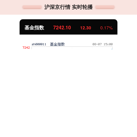
沪深京行情 实时轮播
基金指数
7242.10
12.30
0.17%
杨方配资
杨方配资_炒股配资学习_在线配资炒股开户服务_股票配资技
巧和方法/我们以客户的成功为骄傲，通过专业的配资服务，
帮助客户实现财富的稳健增长。