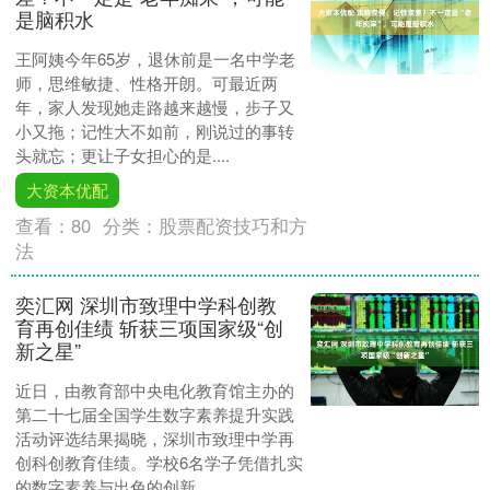
是脑积水
王阿姨今年65岁，退休前是一名中学老
师，思维敏捷、性格开朗。可最近两
年，家人发现她走路越来越慢，步子又
小又拖；记性大不如前，刚说过的事转
头就忘；更让子女担心的是....
大资本优配
查看：
80
分类：
股票配资技巧和方
法
奕汇网 深圳市致理中学科创教
育再创佳绩 斩获三项国家级“创
新之星”
近日，由教育部中央电化教育馆主办的
第二十七届全国学生数字素养提升实践
活动评选结果揭晓，深圳市致理中学再
创科创教育佳绩。学校6名学子凭借扎实
的数字素养与出色的创新....