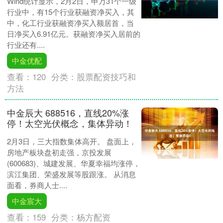
Wind统计显示，2月2日，申万31个一级
行业中，有15个行业获融资净买入，其
中，化工行业获融资净买入额居首，当
日净买入6.91亿元。获融资净买入居前的
行业还有....
中金优配
查看：
120
分类：
股票配资技巧和
方法
中金辰大 688516，直线20%涨
停！太空光伏概念，集体异动！
2月3日，三大指数集体高开。 盘面上，
房地产板块盘初走强，京投发展
(600683)、城建发展、华夏幸福均涨停，
滨江集团、荣盛发展等股跟涨。 从消息
面看，券商人士....
中金宸大
查看：
159
分类：
杨方配资