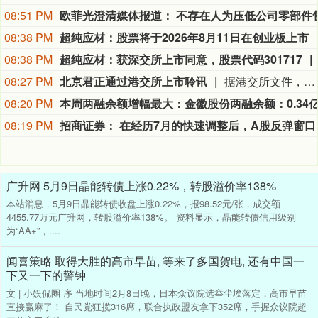
08:51 PM
08:38 PM
超纯应材：股票将于2026年8月11日在创业板上市
08:38 PM
超纯应材：获深交所上市同意，股票代码301717
08:27 PM
北京君正通过港交所上市聆讯
据港交所文件，8月9日，北京君正集成电路股份有限公司更新聆讯后资料集，意味着该公司港交所IPO通过聆讯。
08:20 PM
08:19 PM
招商证券：
广升网 5月9日晶能转债上涨0.22%，转股溢价率138%
本站消息，5月9日晶能转债收盘上涨0.22%，报98.52元/张，成交额
4455.77万元广升网，转股溢价率138%。 资料显示，晶能转债信用级别
为“AA+”，....
闻喜策略 取得大胜的高市早苗, 等来了多国贺电, 还有中国一
下又一下的警钟
文 | 小娱侃圈 序 当地时间2月8日晚，日本众议院选举尘埃落定，高市早苗
直接赢麻了！ 自民党狂揽316席，联合执政盟友拿下352席，手握众议院超