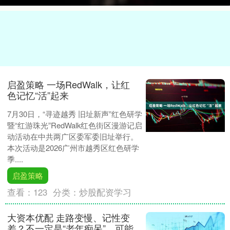
启盈策略 一场RedWalk，让红
色记忆“活”起来
7月30日，“寻迹越秀 旧址新声”红色研学
暨“红游珠光”RedWalk红色街区漫游记启
动活动在中共两广区委军委旧址举行。
本次活动是2026广州市越秀区红色研学
季....
启盈策略
查看：
123
分类：
炒股配资学习
大资本优配 走路变慢、记性变
差？不一定是“老年痴呆”，可能