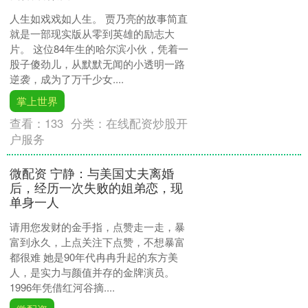
人生如戏戏如人生。 贾乃亮的故事简直
就是一部现实版从零到英雄的励志大
片。 这位84年生的哈尔滨小伙，凭着一
股子傻劲儿，从默默无闻的小透明一路
逆袭，成为了万千少女....
掌上世界
查看：
133
分类：
在线配资炒股开
户服务
微配资 宁静：与美国丈夫离婚
后，经历一次失败的姐弟恋，现
单身一人
请用您发财的金手指，点赞走一走，暴
富到永久，上点关注下点赞，不想暴富
都很难 她是90年代冉冉升起的东方美
人，是实力与颜值并存的金牌演员。
1996年凭借红河谷摘....