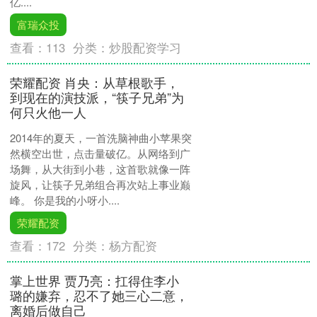
亿....
富瑞众投
查看：
113
分类：
炒股配资学习
荣耀配资 肖央：从草根歌手，
到现在的演技派，“筷子兄弟”为
何只火他一人
2014年的夏天，一首洗脑神曲小苹果突
然横空出世，点击量破亿。从网络到广
场舞，从大街到小巷，这首歌就像一阵
旋风，让筷子兄弟组合再次站上事业巅
峰。 你是我的小呀小....
荣耀配资
查看：
172
分类：
杨方配资
掌上世界 贾乃亮：扛得住李小
璐的嫌弃，忍不了她三心二意，
离婚后做自己