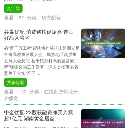
奕汇网
查看：
67
分类：
杨方配资
共赢优配 消费帮扶促振兴 连山
好品入湾区
省“百千万工程”帮扶协作驻连山组团立足
全省高质量发展大会、民族地区高质量
发展大会及“百县千镇万村高质量发展工
程”现场会的工作部署，深入贯彻落实省
委关于实施"百千....
共赢优配
查看：
120
分类：
在线配资炒股开
户服务
中金优配 23股获融资净买入额
超1亿元 湖南黄金居首