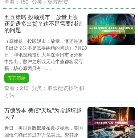
查看：
150
分类：
杨方配资
五五策略 投顾观市：放量上涨
还是诱多出货？这不是需要纠结
的问题
（原标题：投顾观市：放量上涨还是诱
多出货？这不是需要纠结的问题） 7月28
日，和讯投顾投机大拿在今日市场分析
中指出，散户之所以无论牛熊都容易亏
损，核心原因只有一....
五五策略
查看：
210
分类：
股票配资技巧和
方法
万德资本 美债“天坑”为啥越填越
大？
近日，美国财政部发布数据显示，美国
国债总额已超过37万亿美元。究其原