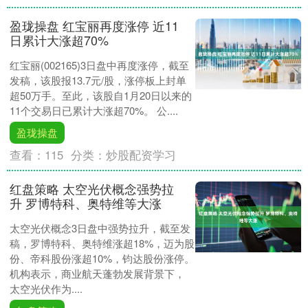
盈珑操盘 红宝丽再度涨停 近11
日累计大涨超70%
红宝丽(002165)3日盘中再度涨停，截至
发稿，该股报13.7元/股，涨停板上封单
超50万手。至此，该股自1月20日以来的
11个交易日已累计大涨超70%。 公....
盈珑操盘
查看：
115
分类：
炒股配资学习
红盘策略 太空光伏概念强势拉
升 罗博特科、奥特维等大涨
太空光伏概念3日盘中强势拉升，截至发
稿，罗博特科、奥特维涨超18%，迈为股
份、帝科股份涨超10%，钧达股份涨停。
机构表示，商业航天蓬勃发展背景下，
太空光伏作为....