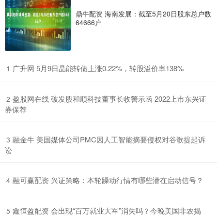
鼎牛配资 海南发展：截至5月20日股东总户数
64666户
​广升网 5月9日晶能转债上涨0.22%，转股溢价率138%
1
​盈股网在线 破发股和顺科技董事长收警示函 2022上市东兴证
2
券保荐
​融金牛 美国媒体公司PMC因人工智能摘要侵权对谷歌提起诉
3
讼
​融可赢配资 兴证策略：本轮躁动行情有哪些潜在启动信号？
4
​鑫恒盈配资 会出现“百万就业大军”消失吗？今晚美国非农揭
5