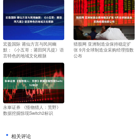
宏盈国际 莆仙方言与民间幽
猎股网 亚洲制造业保持稳定扩
默：《小五哥：莆田阿凡提》语
张 9月全球制造业采购经理指数
言特色的地域文化根脉
公布
永崋证券 《怪物猎人：荒野》
数据挖掘惊现Switch2标识
相关评论