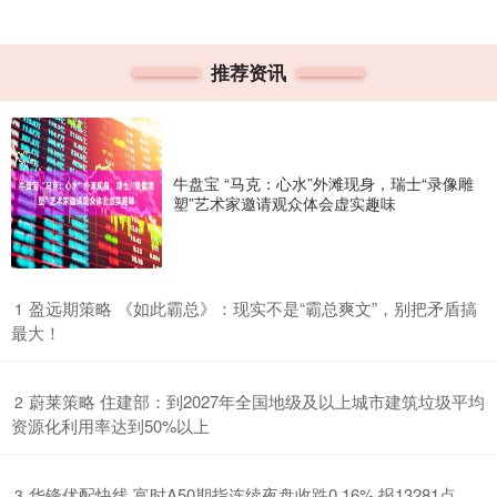
推荐资讯
牛盘宝 “马克：心水”外滩现身，瑞士“录像雕
塑”艺术家邀请观众体会虚实趣味
​盈远期策略 《如此霸总》：现实不是“霸总爽文”，别把矛盾搞
1
最大！
​蔚莱策略 住建部：到2027年全国地级及以上城市建筑垃圾平均
2
资源化利用率达到50%以上
​华锋优配快线 富时A50期指连续夜盘收跌0.16% 报13281点
3