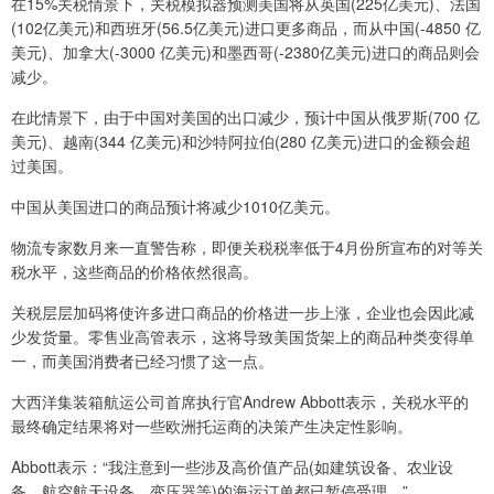
在15%关税情景下，关税模拟器预测美国将从英国(225亿美元)、法国
(102亿美元)和西班牙(56.5亿美元)进口更多商品，而从中国(-4850 亿
美元)、加拿大(-3000 亿美元)和墨西哥(-2380亿美元)进口的商品则会
减少。
在此情景下，由于中国对美国的出口减少，预计中国从俄罗斯(700 亿
美元)、越南(344 亿美元)和沙特阿拉伯(280 亿美元)进口的金额会超
过美国。
中国从美国进口的商品预计将减少1010亿美元。
物流专家数月来一直警告称，即便关税税率低于4月份所宣布的对等关
税水平，这些商品的价格依然很高。
关税层层加码将使许多进口商品的价格进一步上涨，企业也会因此减
少发货量。零售业高管表示，这将导致美国货架上的商品种类变得单
一，而美国消费者已经习惯了这一点。
大西洋集装箱航运公司首席执行官Andrew Abbott表示，关税水平的
最终确定结果将对一些欧洲托运商的决策产生决定性影响。
Abbott表示：“我注意到一些涉及高价值产品(如建筑设备、农业设
备、航空航天设备、变压器等)的海运订单都已暂停受理。”