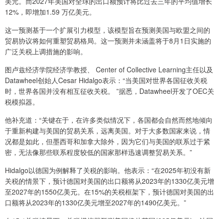
美元。而2027年美国对全球的出口额预计将比过去三年的平均值增长
12%，即增加1.59 万亿美元。
这一预测基于一个扩展引力模型，该模型旨在预测美国与欧盟之间的
贸易协议将如何重塑贸易格局。这一预测并未涵盖将于8月1日实施的
广泛关税上调措施的影响。
图卢兹经济学院经济学教授、 Center of Collective Learning主任以及
Datawheel创始人Cesar Hidalgo表示：“当美国对世界各国征收关税
时，世界各国并没有相互征收关税。 ”据悉，Datawheel开发了OEC关
税模拟器。
他补充道：“关键在于，在许多类似情况下，各国都会自然而然地倾向
于重新构建与美国的贸易关系，远离美国。对于大多数国家来说，情
况都是如此，但墨西哥和加拿大除外，因为它们与美国的联系过于紧
密，无法像那些联系程度较低的国家那样迅速调整贸易关系。”
Hidalgo以德国为例解释了关税的影响。他表示：“在2025年初没有新
关税的情景下，预计德国对美国的出口额将从2023年的1330亿美元增
至2027年的1550亿美元。在15%的关税框架下，预计德国对美国的出
口额将从2023年的1330亿美元增至2027年的1490亿美元。”