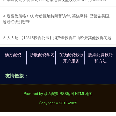
​逸富盈策略 中方考虑拒绝特朗普访华, 英媒曝料: 已警告美国,
4
越过红线别想来
​人人配 【12315投诉公示】消费者投诉江山欧派其他投诉问题
5
杨方配资
炒股配资学习
在线配资炒股
股票配资技巧
开户服务
和方法
友情链接：
Powered by
杨方配资
RSS地图
HTML地图
Copyright
© 2013-2025