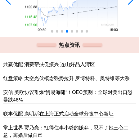
热点资讯
共赢优配 消费帮扶促振兴 连山好品入湾区
红盘策略 太空光伏概念强势拉升 罗博特科、奥特维等大涨
安信 美欧协议引爆“贸易海啸”！OEC预测：全球对美出口恐
暴跌46%
联丰优配 康明斯在上海正式启动全球分拨中心新址
掌上世界 贾乃亮：扛得住李小璐的嫌弃，忍不了她三心二
意，离婚后做自己