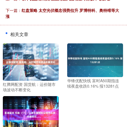
下一篇：
红盘策略 太空光伏概念强势拉升 罗博特科、奥特维等大
涨
相关文章
华锋优配快线 富时A50期指连
红腾网配资 国货航：运价随市
续夜盘收跌0.16% 报13281点
场波动不断变化