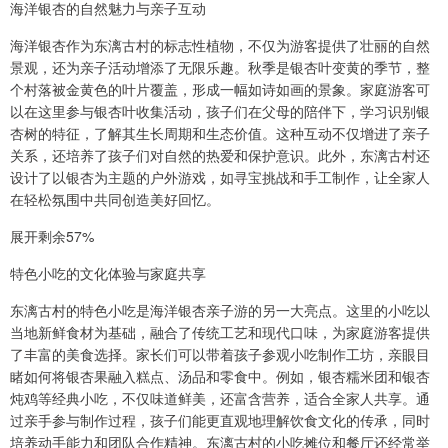
海洋银杏的自然魅力与亲子互动
海洋银杏作为东漓古村的标志性植物，不仅为游客提供了壮丽的自然
景观，还为亲子活动增添了无限乐趣。秋季是银杏叶变黄的季节，整
个村落被金黄色的叶片覆盖，形成一幅如诗如画的景象。家庭游客可
以在这里参与银杏叶收集活动，孩子们在父母的陪伴下，学习识别银
杏树的特征，了解其生长周期和生态价值。这种互动不仅增进了亲子
关系，还培养了孩子们对自然的热爱和保护意识。此外，东漓古村还
设计了以银杏为主题的户外游戏，如寻宝挑战和手工制作，让全家人
在轻松氛围中共同创造美好回忆。
展开剩余57%
特色小吃的文化体验与家庭共享
东漓古村的特色小吃是海洋银杏亲子游的另一大亮点。这里的小吃以
当地新鲜食材为基础，融合了传统工艺和现代口味，为家庭游客提供
了丰富的美食选择。家长们可以带着孩子参观小吃制作工坊，亲眼目
睹如何将银杏果融入糕点、汤品和零食中。例如，银杏糯米团和银杏
炖鸡等经典小吃，不仅味道鲜美，还富含营养，适合全家人共享。通
过亲手参与制作过程，孩子们能更直观地理解饮食文化的传承，同时
培养动手能力和团队合作精神。东漓古村的小吃摊位和餐厅还经常举