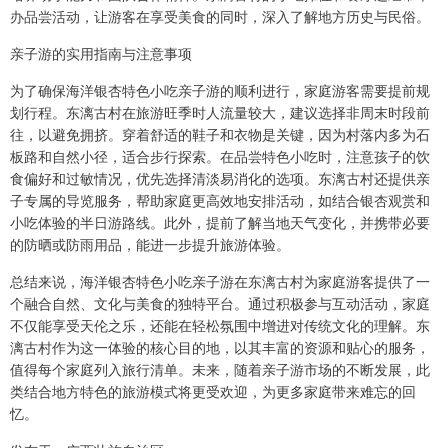
办品尝活动，让游客在享受美食的同时，深入了解地方历史与民俗。
亲子游的实用指南与注意事项
为了确保海洋银杏特色小吃亲子游的顺利进行，家庭游客需要提前规
划行程。东漓古村在旅游旺季时人流量较大，建议选择非周末时段前
往，以避免拥挤。穿着舒适的鞋子和衣物是关键，因为村落内多为石
板路和自然小径，适合步行探索。在品尝特色小吃时，注意孩子的饮
食偏好和过敏情况，优先选择清淡易消化的选项。东漓古村还提供亲
子专属的导览服务，帮助家庭更高效地安排活动，如结合银杏观赏和
小吃体验的半日游路线。此外，提前了解当地天气变化，并携带必要
的防晒或防雨用品，能进一步提升旅游体验。
总结来说，海洋银杏特色小吃亲子游在东漓古村为家庭游客提供了一
个融合自然、文化与美食的独特平台。通过积极参与互动活动，家庭
不仅能享受天伦之乐，还能在轻松氛围中增进对传统文化的理解。东
漓古村作为这一体验的核心目的地，以其丰富的资源和贴心的服务，
值得每个家庭列入旅行清单。未来，随着亲子游市场的不断发展，此
类结合地方特色的旅游模式将更受欢迎，为更多家庭带来难忘的回
忆。