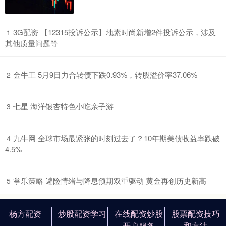
​3G配资 【12315投诉公示】地素时尚新增2件投诉公示，涉及
1
其他质量问题等
​金牛王 5月9日力合转债下跌0.93%，转股溢价率37.06%
2
​七星 海洋银杏特色小吃亲子游
3
​九牛网 全球市场最紧张的时刻过去了？10年期美债收益率跌破
4
4.5%
​掌乐策略 避险情绪与降息预期双重驱动 黄金再创历史新高
5
杨方配资
炒股配资学习
在线配资炒股
股票配资技巧
开户服务
和方法