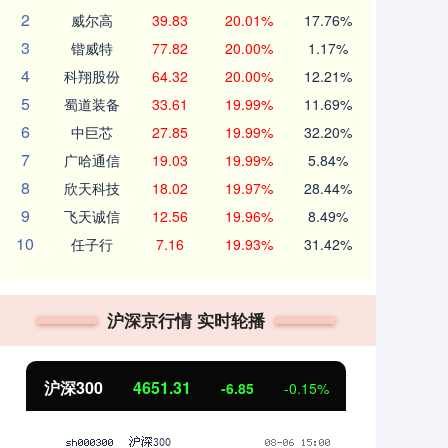
2
威尔高
39.83
20.01%
17.76%
3
锴威特
77.82
20.00%
1.17%
4
科翔股份
64.32
20.00%
12.21%
5
蜀道装备
33.61
19.99%
11.69%
6
中巨芯
27.85
19.99%
32.20%
7
广哈通信
19.03
19.99%
5.84%
8
欣天科技
18.02
19.97%
28.44%
9
飞天诚信
12.56
19.96%
8.49%
10
任子行
7.16
19.93%
31.42%
沪深京行情 实时轮播
北证50
1122.88
创
3.42
0.30%