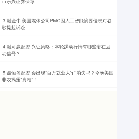
市东兴证券保荐
​融金牛 美国媒体公司PMC因人工智能摘要侵权对谷
3
歌提起诉讼
​融可赢配资 兴证策略：本轮躁动行情有哪些潜在启
4
动信号？
​鑫恒盈配资 会出现“百万就业大军”消失吗？今晚美国
5
非农揭露“真相”！