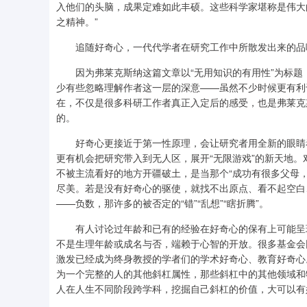
入他们的头脑，成果定难如此丰硕。这些科学家堪称是伟大
之精神。”
追随好奇心，一代代学者在研究工作中所散发出来的品味
因为弗莱克斯纳这篇文章以“无用知识的有用性”为标题，很
少有些忽略理解作者这一层的深意——虽然不少时候更有利于
在，不仅是很多科研工作者真正入定后的感受，也是弗莱克
的。
好奇心更接近于第一性原理，会让研究者用全新的眼睛看
更有机会把研究带入到无人区，展开“无限游戏”的新天地
不被主流看好的地方开疆破土，是当那个“成功有很多父母，
尽美。若是没有好奇心的驱使，就找不出原点、看不起空白
——负数，那许多的被否定的“错”“乱想”“瞎折腾”。
有人讨论过年龄和已有的经验在好奇心的保有上可能呈现
不是生理年龄或成名与否，端赖于心智的开放。很多基金会
激发已经成为终身教授的学者们的学术好奇心、教育好奇心
为一个完整的人的其他斜杠属性，那些斜杠中的其他领域和
人在人生不同阶段跨学科，挖掘自己斜杠的价值，大可以有