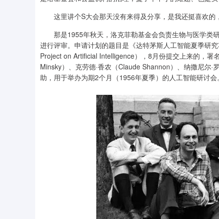
这里讲个S大会那天没有来得及分享，是我还挺喜欢的，
那是1955年秋天，洛克菲勒基金会负责生物与医学类研究的罗伯
进行评审。申请计划的题目是《达特茅斯人工智能夏季研究项目提案》（A Pr
Project on Artificial Intelligence），8月份提
Minsky）、克劳德·香农（Claude Shannon）、纳撒尼尔·罗
助，用于举办为期2个月（1956年夏季）的人工智能研讨会