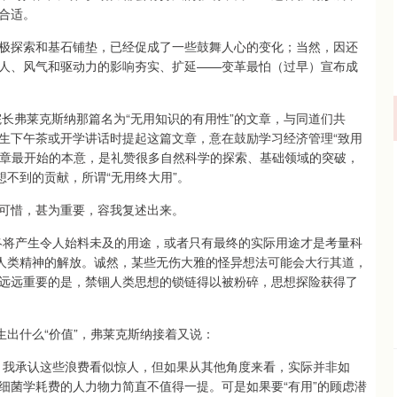
合适。
探索和基石铺垫，已经促成了一些鼓舞人心的变化；当然，因还
人、风气和驱动力的影响夯实、扩延——变革最怕（过早）宣布成
长弗莱克斯纳那篇名为“无用知识的有用性”的文章，与同道们共
生下午茶或开学讲话时提起这篇文章，意在鼓励学习经济管理“致用
文章最开始的本意，是礼赞很多自然科学的探索、基础领域的突破，
想不到的贡献，所谓“无用终大用”。
可惜，甚为重要，容我复述出来。
将产生令人始料未及的用途，或者只有最终的实际用途才是考量科
吁人类精神的解放。诚然，某些无伤大雅的怪异想法可能会大行其道，
远远重要的是，禁锢人类思想的锁链得以被粉碎，思想探险获得了
出什么“价值”，弗莱克斯纳接着又说：
我承认这些浪费看似惊人，但如果从其他角度来看，实际并非如
细菌学耗费的人力物力简直不值得一提。可是如果要“有用”的顾虑潜