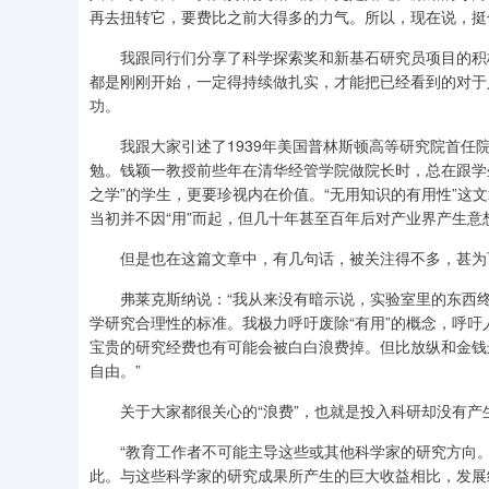
再去扭转它，要费比之前大得多的力气。所以，现在说，挺
我跟同行们分享了科学探索奖和新基石研究员项目的积极
都是刚刚开始，一定得持续做扎实，才能把已经看到的对于
功。
我跟大家引述了1939年美国普林斯顿高等研究院首任院
勉。钱颖一教授前些年在清华经管学院做院长时，总在跟学
之学”的学生，更要珍视内在价值。“无用知识的有用性”这
当初并不因“用”而起，但几十年甚至百年后对产业界产生意
但是也在这篇文章中，有几句话，被关注得不多，甚为
弗莱克斯纳说：“我从来没有暗示说，实验室里的东西终
学研究合理性的标准。我极力呼吁废除“有用”的概念，呼
宝贵的研究经费也有可能会被白白浪费掉。但比放纵和金钱
自由。”
关于大家都很关心的“浪费”，也就是投入科研却没有产生
“教育工作者不可能主导这些或其他科学家的研究方向。
此。与这些科学家的研究成果所产生的巨大收益相比，发展