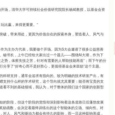
坛的开场，清华大学可持续社会价值研究院院长杨斌教授，以基金会资
玩比赢，来得更重要。”
破，带来用处，更因为价值自在的探索本身，塑造着人、风气与
，作为主办方代表，我要做个开场。因为S大会邀请了很多公益慈善
、秘书长，上午已经给大家出过一个题儿——围绕AI大潮，作为下
技之势，体察失技之苦，针对有需要的人帮助技能再造”；而下午的分
行分享了“好奇心而不是好胜心，更值得基金会来鼓励”这个主题。
科研支持，通常会追求有指向的、较为明确的技术研发产出，有
赠支持什么样的学术研究，这个导向就尤其重要：能否将宝贵的支
道看不到的基础领域，我认为，对于整体的我们这个国家的创新型
的阶段，但这个阶段的觉悟却深刻影响着这条道路日后蓬勃发展
的奖励函数，会决定着最终训练出的这个智能体的立场、倾向性。对
，对人、风气和驱动力都会有持久的影响，而一旦这种影响形成，