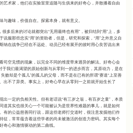
的艺术家，他们在实验室里追随与生俱来的好奇心，并散播着自由
与趣味，价值自在。探索本身，就有意义。
多后来的讨论就都突出“无用最终也有用”，被归结到“用”上，多
说服那些忠实“用”的资助者，但是，研究和探索，“用”之外意义自
斯纳在战争已经在不远处、动员已经有展开的彼时用心良苦说出来
司空见惯的现象，以完全不同的维度带来迥异的解法。好奇心会
。对于我们最渴望的原始创新与从零到一的进步而言，其原动力，是在
失败却是个孤儿”的孤儿的父母，而不是在已有的所谓“赛道“上至善
、出不了异类。事实上，好奇心早在从零到一之前就开始生长了
出一定的负相关性。但有老话说“有三岁之翁，有百岁之童”，本质
同道其实也很关心一个可能被认为是世界性难题的事儿，就是如何
。有的公益慈善同行说，跟这些老师打交道时，很注意发掘他们作
特征，常常蕴含着这些学者的尚未被激活的创造力密码。其实每个
好奇心和激情驱动的第二曲线。