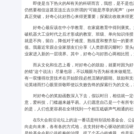
即使是当下热火的AI有关的科研而言，我想，是不是也
仍然要相信这甚至连丘吉尔所谓的“可能是序章的尾声”（perhaps t
真正突破，好奇心比好胜心来得更重要；探索比收敛来得更
好奇心最应该在中小学教育、在家庭教育中得到褒奖。如
破机器大工业时代之后才形成的教室、班级、单向知识传授
就是不拘，留白，降低对于难度、熟练度和整齐划一的要求
值。我最近常跟企业家朋友们分享《人类群星闪耀时》里头
业家进入新的一层境界。其中，好奇心与好胜心两相比照，
而从文化和生态上看，对好奇心的鼓励，就要对因为好奇
的错”这个说法）尽量包容，不以顺眼与否为标准来做规范。
有一双懂得欣赏技术在开始阶段必然丑陋的眼睛。鼓励和支
论英雄而打心眼里崇敬即使以失败告终的探索行为的文化，
对好奇心的奖励函数深入下去，假以时日，相信就一定会
意，爱科技，门槛越来越平易。人们愿意自己是一个有所专
的是，人们也更容易在全球找到一个相互砥砺声气相通的社
在S大会前沿论坛上的这一番话是特别说给基金会、公益
向走向未来，各有各的方式地，去支持好奇心驱动的前沿研
是给基金会和公益机构的治理，提了个不小的难题、也是实