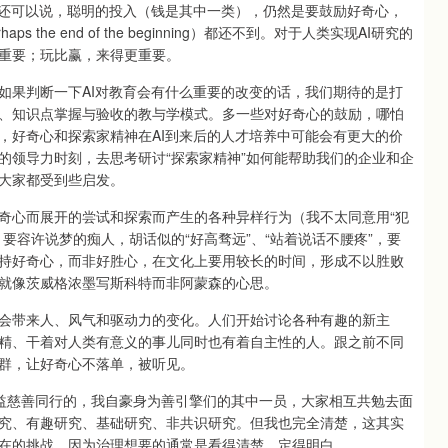
还可以说，聪明的投入（钱是其中一类），仍然是要鼓励好奇心，
he end of the beginning）都还不到。对于人类实现AI研究的
重要；玩比赢，来得更重要。
果判断一下AI对教育会有什么重要的改变的话，我们期待的是打
、知识点掌握与验收的教与学模式。多一些对好奇心的鼓励，哪怕
，好奇心和探索家精神在AI到来后的人才培养中可能会有更大的价
的领导力时刻，去思考研讨“探索家精神”如何能帮助我们的企业和企
大家都受到些启发。
心而展开的尝试和探索而产生的各种异样行为（我不太同意用“犯
要容许说梦的痴人，胡话似的“好高骛远”、“站着说话不腰疼”，要
持好奇心，而非好胜心，在文化上要用较长的时间，形成不以胜败
就像茨威格浓墨写斯科特而非阿蒙森的心思。
带来人、风气和驱动力的变化。人们开始讨论各种有趣的新主
精、干着对人类有意义的事儿同时也有着自主性的人。跟之前不同
群，让好奇心不落单，被听见。
慈善同行的，我自豪身为善引擎们的其中一员，大家相互共勉去面
究、有趣研究、基础研究、非共识研究。但我也完全清楚，这其实
在的挑战。因为治理想要的通常是看得清楚、定得明白。