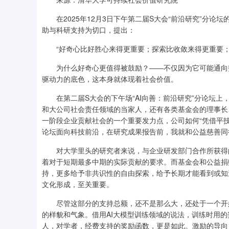
在2025年12月3日下午第二届S大会“前沿研究”分论
助与科研支持为切口，提出：
“好奇心比好胜心来得更重要；探索比收敛来得更重要；
为什么好奇心更值得被鼓励？——不仅因为它可能通向突
驱动力的底色，这本身就体现着社会价值。
在第二届S大会的下午场“AI向善：前沿研究”分论坛上
和大公司社会责任领域的当家人，还有各类基金会的理事长
一阶段企业贡献社会的一个重要发力点，公司如何“凭借平
论坛面向科技前沿，在研究成果报告前，我就和公益慈善同
对大学里头的研究者来说，与企业研发部门合作所获得的
着对于短期最多中期的实际贡献的要求。而基金会和公益捐
持，更多给予非共识性的自由探索，给予长期才能看到或知
文化形成，至关重要。
尽管这部分的支持总额，还不是那么大，还处于一个开始
的样貌和气象。借用AI大模型训练领域的说法，训练时用
人，对学者，经费支持的奖励函数，更是如此。激励的导向