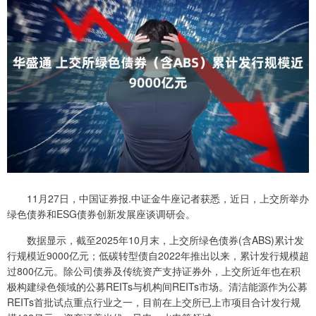
11月27日，中国证券报.中证金牛座记者获悉，近日，上交所举办
绿色债券和ESG债券创新发展座谈调研会。
数据显示，截至2025年10月末，上交所绿色债券(含ABS)累计发
行规模近9000亿元；低碳转型债自2022年推出以来，累计发行规模超
过800亿元。除公司债券及传统资产支持证券外，上交所近年也在积
极构建绿色领域的公募REITs与机构间REITs市场。清洁能源作为公募
REITs首批试点重点行业之一，目前在上交所已上市项目合计发行规