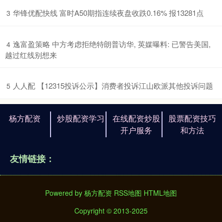
​华锋优配快线 富时A50期指连续夜盘收跌0.16% 报13281点
3
​逸富盈策略 中方考虑拒绝特朗普访华, 英媒曝料: 已警告美国,
4
越过红线别想来
​人人配 【12315投诉公示】消费者投诉江山欧派其他投诉问题
5
杨方配资
炒股配资学习
在线配资炒股
股票配资技巧
开户服务
和方法
友情链接：
Powered by
杨方配资
RSS地图
HTML地图
Copyright
© 2013-2025