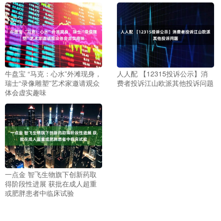
牛盘宝 “马克：心水”外滩现身，
人人配 【12315投诉公示】消
瑞士“录像雕塑”艺术家邀请观众
费者投诉江山欧派其他投诉问题
体会虚实趣味
一点金 智飞生物旗下创新药取
得阶段性进展 获批在成人超重
或肥胖患者中临床试验