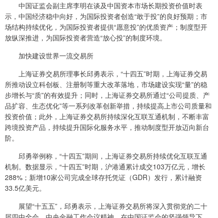
中国证监会副主席李明在谈及中国资本市场长期投资价值时表
示，中国经济稳中向好，为国际投资者创造“敢于投”的良好预期；市
场结构持续优化，为国际投资者提供“愿意投”的优质资产；制度型开
放纵深推进，为国际投资者营造“放心投”的制度环境。
加快建设世界一流交易所
上海证券交易所理事长邱勇表示，“十四五”时期，上海证券交易
所推动设立科创板、注册制等重大改革落地，市场建设实现“量”的稳
步增长与“质”的有效提升；同时，上海证券交易所通过“公司提质、产
品扩容、生态优化”等一系列改革创新举措，持续提高上市公司质量和
投资价值；此外，上海证券交易所持续深化互联互通机制，不断丰富
跨境投资产品，持续提升国际化服务水平，推动制度型开放迈向新台
阶。
邱勇举例称，“十四五”期间，上海证券交易所持续优化互联互通
机制。数据显示，“十四五”时期，沪港通累计成交103万亿元，增长
288%；新增10家公司完成全球存托凭证（GDR）发行，累计融资
33.5亿美元。
展望“十五五”，邱勇表示，上海证券交易所将深入贯彻党的二十
届四中全会、中央金融工作会议精神，在中国证监会的坚强领导下，