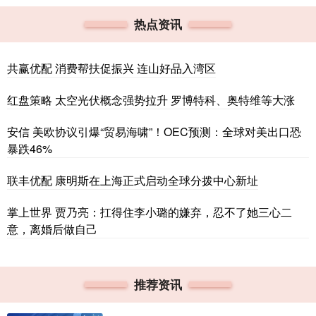
热点资讯
共赢优配 消费帮扶促振兴 连山好品入湾区
红盘策略 太空光伏概念强势拉升 罗博特科、奥特维等大涨
安信 美欧协议引爆“贸易海啸”！OEC预测：全球对美出口恐
暴跌46%
联丰优配 康明斯在上海正式启动全球分拨中心新址
掌上世界 贾乃亮：扛得住李小璐的嫌弃，忍不了她三心二
意，离婚后做自己
推荐资讯