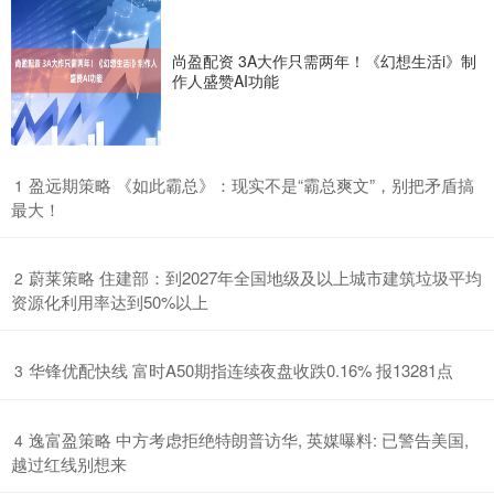
尚盈配资 3A大作只需两年！《幻想生活i》制
作人盛赞AI功能
​盈远期策略 《如此霸总》：现实不是“霸总爽文”，别把矛盾搞
1
最大！
​蔚莱策略 住建部：到2027年全国地级及以上城市建筑垃圾平均
2
资源化利用率达到50%以上
​华锋优配快线 富时A50期指连续夜盘收跌0.16% 报13281点
3
​逸富盈策略 中方考虑拒绝特朗普访华, 英媒曝料: 已警告美国,
4
越过红线别想来