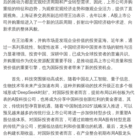
后的推动力都是宏观经济周期和产业转型需求。因此，上市公司并购
重组的特征和趋势，为观察宏观经济走势和微观企业活力，提供了直
观视角。上海证券交易所副总经理王泊表示，去年以来，A股上市公
司并购重组进入了一个新的活跃周期，折射出中国经济稳中求进、向
新求质的整体风貌。
在王泊看来，并购市场是发现企业价值的投资蓝海。近年来，通
过一系列系统性、制度性改革，中国经济和中国资本市场的韧性与活
力显著增强。投资中国、深耕中国，已成为全球投资者的普遍共识。
并购重组作为优化资源配置重要手段，是推动提高上市公司质量和投
资价值的重要引擎，也为国际投资者带来了新的投资机会。
首先，科技突围驱动高成长。随着中国在人工智能、量子信息、
生物技术等未来产业加速布局，这种并购驱动的技术升级正在多个领
域形成“DeepSeek时刻”。对国际投资者而言，提前布局以科创板为代
表的A股科技公司，也将成为分享中国科技创新红利的黄金赛道。其
次，传统转型孕育新机遇。随着“中国制造2025”战略深入推进，可以
预见越来越多的传统行业上市公司将进一步加快转型步伐，并重塑A
股估值体系。对国际投资者而言，可通过前瞻性布局A股有转型意愿
的传统产业公司，把握低估值红利和价值重估的机遇。最后，龙头整
合构建长期收益。对国际投资者而言，在产业整合初期布局A股龙头