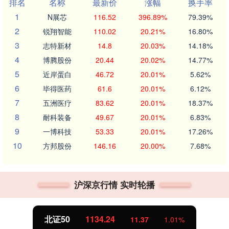
排名
名称
最新价
涨幅
换手率
1
N展芯
116.52
396.89%
79.39%
2
锐翔智能
110.02
20.21%
16.80%
3
志特新材
14.8
20.03%
14.18%
4
博腾股份
20.44
20.02%
14.77%
5
近岸蛋白
46.72
20.01%
5.62%
6
毕得医药
61.6
20.01%
6.12%
7
五洲医疗
83.62
20.01%
18.37%
8
耐科装备
49.67
20.01%
6.83%
9
一博科技
53.33
20.01%
17.26%
10
方邦股份
146.16
20.00%
7.68%
沪深京行情 实时轮播
北证50
1134.24
11.37
1.01%