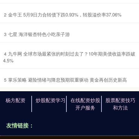
​金牛王 5月9日力合转债下跌0.93%，转股溢价率37.06%
2
​七星 海洋银杏特色小吃亲子游
3
​九牛网 全球市场最紧张的时刻过去了？10年期美债收益率跌破
4
4.5%
​掌乐策略 避险情绪与降息预期双重驱动 黄金再创历史新高
5
杨方配资
炒股配资学习
在线配资炒股
股票配资技巧
开户服务
和方法
友情链接：