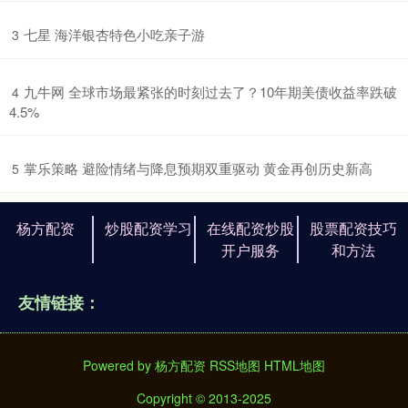
​七星 海洋银杏特色小吃亲子游
3
​九牛网 全球市场最紧张的时刻过去了？10年期美债收益率跌破
4
4.5%
​掌乐策略 避险情绪与降息预期双重驱动 黄金再创历史新高
5
杨方配资
炒股配资学习
在线配资炒股
股票配资技巧
开户服务
和方法
友情链接：
Powered by
杨方配资
RSS地图
HTML地图
Copyright
© 2013-2025