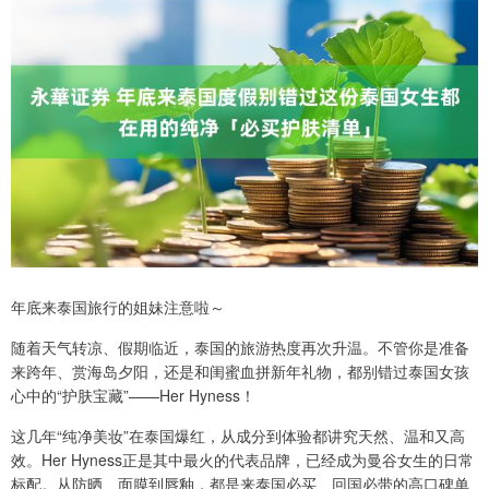
年底来泰国旅行的姐妹注意啦～
随着天气转凉、假期临近，泰国的旅游热度再次升温。不管你是准备
来跨年、赏海岛夕阳，还是和闺蜜血拼新年礼物，都别错过泰国女孩
心中的“护肤宝藏”——Her Hyness！
这几年“纯净美妆”在泰国爆红，从成分到体验都讲究天然、温和又高
效。Her Hyness正是其中最火的代表品牌，已经成为曼谷女生的日常
标配。从防晒、面膜到唇釉，都是来泰国必买、回国必带的高口碑单