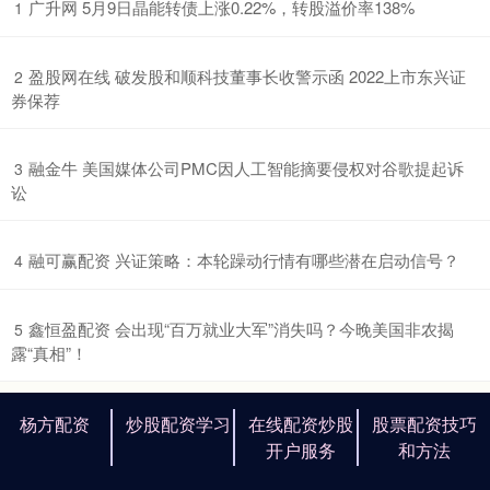
​广升网 5月9日晶能转债上涨0.22%，转股溢价率138%
1
​盈股网在线 破发股和顺科技董事长收警示函 2022上市东兴证
2
券保荐
​融金牛 美国媒体公司PMC因人工智能摘要侵权对谷歌提起诉
3
讼
​融可赢配资 兴证策略：本轮躁动行情有哪些潜在启动信号？
4
​鑫恒盈配资 会出现“百万就业大军”消失吗？今晚美国非农揭
5
露“真相”！
杨方配资
炒股配资学习
在线配资炒股
股票配资技巧
开户服务
和方法