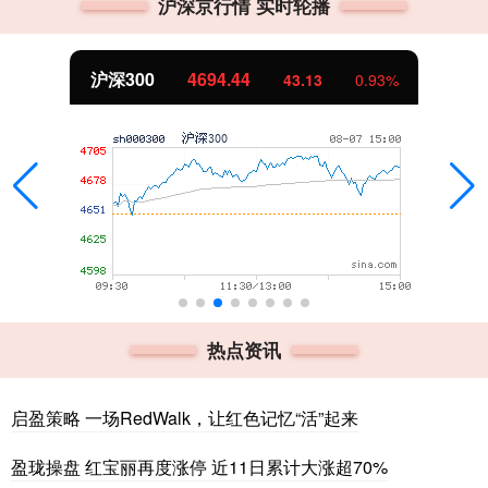
沪深京行情 实时轮播
北证50
1134.24
%
11.37
1.01
热点资讯
启盈策略 一场RedWalk，让红色记忆“活”起来
盈珑操盘 红宝丽再度涨停 近11日累计大涨超70%