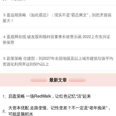
​盈远期策略 《如此霸总》：现实不是“霸总爽文”，别把矛盾搞
3
最大！
​盈股网在线 破发股和顺科技董事长收警示函 2022上市东兴证
4
券保荐
​蔚莱策略 住建部：到2027年全国地级及以上城市建筑垃圾平均
5
资源化利用率达到50%以上
最新文章
启盈策略 一场RedWalk，让红色记忆“活”起来
1、
大资本优配 走路变慢、记性变差？不一定是“老年痴呆”，
2、
可能是脑积水