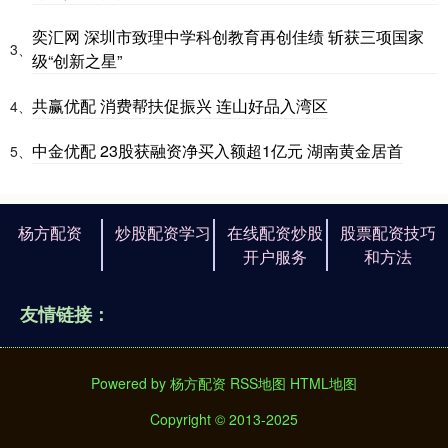
奕汇网 深圳市致理中学科创教育再创佳绩 斩获三项国家
3、
级“创新之星”
共赢优配 消费帮扶促振兴 连山好品入湾区
4、
中金优配 23股获融资净买入额超1亿元 湖南黄金居首
5、
杨方配资
炒股配资学习
在线配资炒股
股票配资技巧
开户服务
和方法
友情链接：
Powered by
杨方配资
RSS地图
HTML地图
Copyright
© 2013-2025