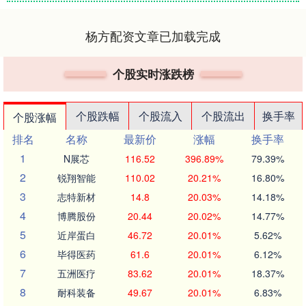
杨方配资文章已加载完成
个股实时涨跌榜
个股跌幅
个股流入
个股流出
换手率
个股涨幅
排名
名称
最新价
涨幅
换手率
1
N展芯
116.52
396.89%
79.39%
2
锐翔智能
110.02
20.21%
16.80%
3
志特新材
14.8
20.03%
14.18%
4
博腾股份
20.44
20.02%
14.77%
5
近岸蛋白
46.72
20.01%
5.62%
6
毕得医药
61.6
20.01%
6.12%
7
五洲医疗
83.62
20.01%
18.37%
8
耐科装备
49.67
20.01%
6.83%