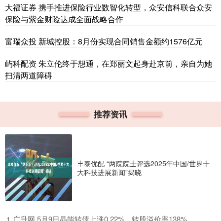
大福证券 携手推进保险行业数智化转型，众安信科联合众安
保险与紫金财险达成全面战略合作
富瑞众投 新城控股：8月份实现合同销售金额约1576亿元
屿科配资 朱立伦终于想通，在郑丽文起身赴京前，亲自为她
扫清两道障碍
推荐资讯
丰泰优配 “两院院士评选2025年中国/世界十
大科技进展新闻”揭晓
​广升网 5月9日晶能转债上涨0.22%，转股溢价率138%
1