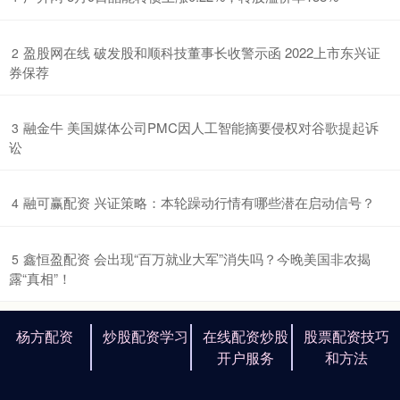
​盈股网在线 破发股和顺科技董事长收警示函 2022上市东兴证
2
券保荐
​融金牛 美国媒体公司PMC因人工智能摘要侵权对谷歌提起诉
3
讼
​融可赢配资 兴证策略：本轮躁动行情有哪些潜在启动信号？
4
​鑫恒盈配资 会出现“百万就业大军”消失吗？今晚美国非农揭
5
露“真相”！
杨方配资
炒股配资学习
在线配资炒股
股票配资技巧
开户服务
和方法