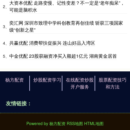
大资本优配 走路变慢、记性变差？不一定是“老年痴呆”，
2、
可能是脑积水
奕汇网 深圳市致理中学科创教育再创佳绩 斩获三项国家
3、
级“创新之星”
共赢优配 消费帮扶促振兴 连山好品入湾区
4、
中金优配 23股获融资净买入额超1亿元 湖南黄金居首
5、
杨方配资
炒股配资学习
在线配资炒股
股票配资技巧
开户服务
和方法
友情链接：
Powered by
杨方配资
RSS地图
HTML地图