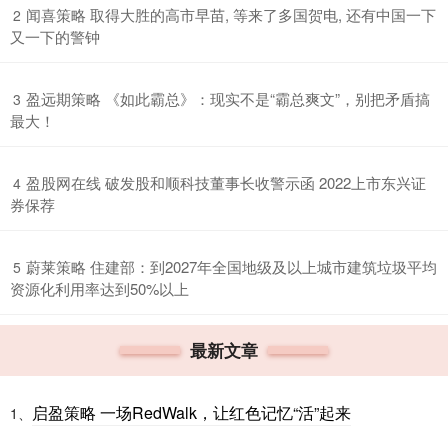
​闻喜策略 取得大胜的高市早苗, 等来了多国贺电, 还有中国一下
2
又一下的警钟
​盈远期策略 《如此霸总》：现实不是“霸总爽文”，别把矛盾搞
3
最大！
​盈股网在线 破发股和顺科技董事长收警示函 2022上市东兴证
4
券保荐
​蔚莱策略 住建部：到2027年全国地级及以上城市建筑垃圾平均
5
资源化利用率达到50%以上
最新文章
启盈策略 一场RedWalk，让红色记忆“活”起来
1、