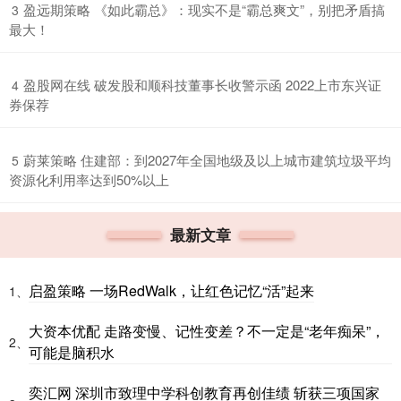
​盈远期策略 《如此霸总》：现实不是“霸总爽文”，别把矛盾搞
3
最大！
​盈股网在线 破发股和顺科技董事长收警示函 2022上市东兴证
4
券保荐
​蔚莱策略 住建部：到2027年全国地级及以上城市建筑垃圾平均
5
资源化利用率达到50%以上
最新文章
启盈策略 一场RedWalk，让红色记忆“活”起来
1、
大资本优配 走路变慢、记性变差？不一定是“老年痴呆”，
2、
可能是脑积水
奕汇网 深圳市致理中学科创教育再创佳绩 斩获三项国家