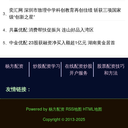
奕汇网 深圳市致理中学科创教育再创佳绩 斩获三项国家
3、
级“创新之星”
共赢优配 消费帮扶促振兴 连山好品入湾区
4、
中金优配 23股获融资净买入额超1亿元 湖南黄金居首
5、
杨方配资
炒股配资学习
在线配资炒股
股票配资技巧
开户服务
和方法
友情链接：
Powered by
杨方配资
RSS地图
HTML地图
Copyright
© 2013-2025