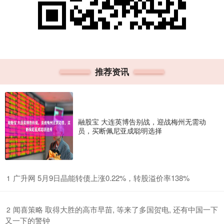
推荐资讯
融股宝 大连英博告别战，迎战梅州无需动
员，买断佩尼亚成聪明选择
​广升网 5月9日晶能转债上涨0.22%，转股溢价率138%
1
​闻喜策略 取得大胜的高市早苗, 等来了多国贺电, 还有中国一下
2
又一下的警钟