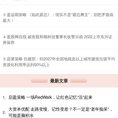
​盈远期策略 《如此霸总》：现实不是“霸总爽文”，别把矛盾搞
3
最大！
​盈股网在线 破发股和顺科技董事长收警示函 2022上市东兴证
4
券保荐
​蔚莱策略 住建部：到2027年全国地级及以上城市建筑垃圾平均
5
资源化利用率达到50%以上
最新文章
启盈策略 一场RedWalk，让红色记忆“活”起来
1、
大资本优配 走路变慢、记性变差？不一定是“老年痴呆”，
2、
可能是脑积水