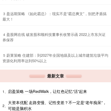
​盈远期策略 《如此霸总》：现实不是“霸总爽文”，别把矛盾搞
3
最大！
​盈股网在线 破发股和顺科技董事长收警示函 2022上市东兴证
4
券保荐
​蔚莱策略 住建部：到2027年全国地级及以上城市建筑垃圾平均
5
资源化利用率达到50%以上
最新文章
启盈策略 一场RedWalk，让红色记忆“活”起来
1、
大资本优配 走路变慢、记性变差？不一定是“老年痴呆”，
2、
可能是脑积水