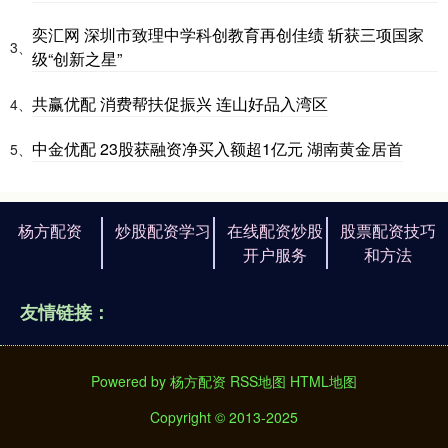
奕汇网 深圳市致理中学科创教育再创佳绩 斩获三项国家
3、
级“创新之星”
共赢优配 消费帮扶促振兴 连山好品入湾区
4、
中金优配 23股获融资净买入额超1亿元 湖南黄金居首
5、
杨方配资
炒股配资学习
在线配资炒股
股票配资技巧
开户服务
和方法
友情链接：
Powered by
杨方配资
RSS地图
HTML地图
Copyright
© 2013-2025