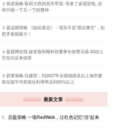
​闻喜策略 取得大胜的高市早苗, 等来了多国贺电, 还
2
有中国一下又一下的警钟
​盈远期策略 《如此霸总》：现实不是“霸总爽文”，别
3
把矛盾搞最大！
​盈股网在线 破发股和顺科技董事长收警示函 2022上
4
市东兴证券保荐
​蔚莱策略 住建部：到2027年全国地级及以上城市建
5
筑垃圾平均资源化利用率达到50%以上
最新文章
启盈策略 一场RedWalk，让红色记忆“活”起来
1、