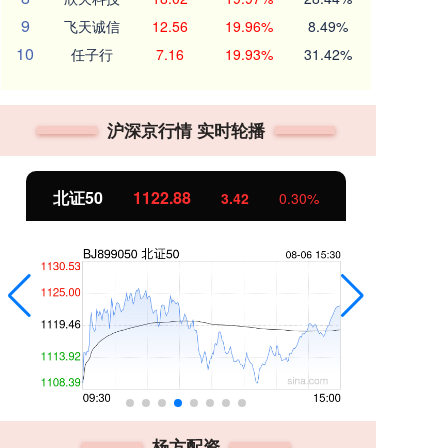
9
飞天诚信
12.56
19.96%
8.49%
10
任子行
7.16
19.93%
31.42%
沪深京行情 实时轮播
北证50
1122.88
创
3.42
0.30%
杨方配资