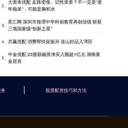
大资本优配 走路变慢、记性变差？不一定是“老
2、
年痴呆”，可能是脑积水
奕汇网 深圳市致理中学科创教育再创佳绩 斩获
3、
三项国家级“创新之星”
共赢优配 消费帮扶促振兴 连山好品入湾区
4、
中金优配 23股获融资净买入额超1亿元 湖南黄
5、
金居首
服务
股票配资技巧和方法