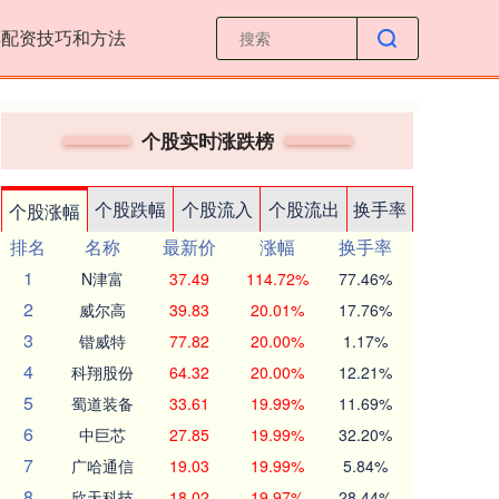
票配资技巧和方法
个股实时涨跌榜
个股跌幅
个股流入
个股流出
换手率
个股涨幅
排名
名称
最新价
涨幅
换手率
1
N津富
37.49
114.72%
77.46%
2
威尔高
39.83
20.01%
17.76%
3
锴威特
77.82
20.00%
1.17%
4
科翔股份
64.32
20.00%
12.21%
5
蜀道装备
33.61
19.99%
11.69%
6
中巨芯
27.85
19.99%
32.20%
7
广哈通信
19.03
19.99%
5.84%
8
欣天科技
18.02
19.97%
28.44%