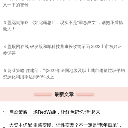
又一下的警钟
​盈远期策略 《如此霸总》：现实不是“霸总爽文”，别把矛盾搞
3
最大！
​盈股网在线 破发股和顺科技董事长收警示函 2022上市东兴证
4
券保荐
​蔚莱策略 住建部：到2027年全国地级及以上城市建筑垃圾平均
5
资源化利用率达到50%以上
最新文章
启盈策略 一场RedWalk，让红色记忆“活”起来
1、
大资本优配 走路变慢、记性变差？不一定是“老年痴呆”，