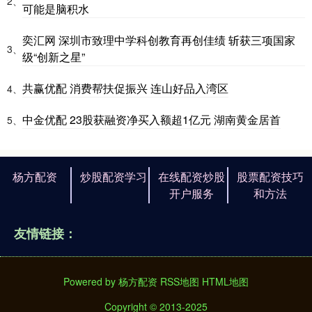
2、
可能是脑积水
奕汇网 深圳市致理中学科创教育再创佳绩 斩获三项国家
3、
级“创新之星”
共赢优配 消费帮扶促振兴 连山好品入湾区
4、
中金优配 23股获融资净买入额超1亿元 湖南黄金居首
5、
杨方配资
炒股配资学习
在线配资炒股
股票配资技巧
开户服务
和方法
友情链接：
Powered by
杨方配资
RSS地图
HTML地图
Copyright
© 2013-2025