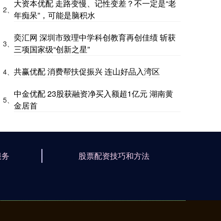
大资本优配 走路变慢、记性变差？不一定是“老
2、
年痴呆”，可能是脑积水
奕汇网 深圳市致理中学科创教育再创佳绩 斩获
3、
三项国家级“创新之星”
共赢优配 消费帮扶促振兴 连山好品入湾区
4、
中金优配 23股获融资净买入额超1亿元 湖南黄
5、
金居首
服务
股票配资技巧和方法