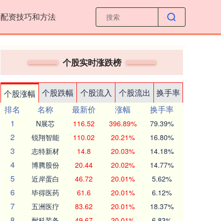
票配资技巧和方法
个股实时涨跌榜
个股跌幅
个股流入
个股流出
换手率
个股涨幅
排名
名称
最新价
涨幅
换手率
1
N展芯
116.52
396.89%
79.39%
2
锐翔智能
110.02
20.21%
16.80%
3
志特新材
14.8
20.03%
14.18%
4
博腾股份
20.44
20.02%
14.77%
5
近岸蛋白
46.72
20.01%
5.62%
6
毕得医药
61.6
20.01%
6.12%
7
五洲医疗
83.62
20.01%
18.37%
8
耐科装备
49.67
20.01%
6.83%