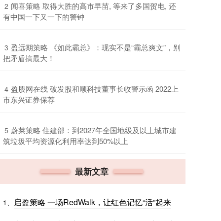
​闻喜策略 取得大胜的高市早苗, 等来了多国贺电, 还
2
有中国一下又一下的警钟
​盈远期策略 《如此霸总》：现实不是“霸总爽文”，别
3
把矛盾搞最大！
​盈股网在线 破发股和顺科技董事长收警示函 2022上
4
市东兴证券保荐
​蔚莱策略 住建部：到2027年全国地级及以上城市建
5
筑垃圾平均资源化利用率达到50%以上
最新文章
启盈策略 一场RedWalk，让红色记忆“活”起来
1、