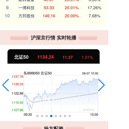
9
一博科技
53.33
20.01%
17.26%
10
方邦股份
146.16
20.00%
7.68%
沪深京行情 实时轮播
北证50
1134.24
创
11.37
1.01%
杨方配资