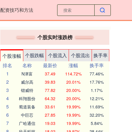
票配资技巧和方法
个股实时涨跌榜
个股跌幅
个股流入
个股流出
换手率
个股涨幅
排名
名称
最新价
涨幅
换手率
1
N津富
37.49
114.72%
77.46%
2
威尔高
39.83
20.01%
17.76%
3
锴威特
77.82
20.00%
1.17%
4
科翔股份
64.32
20.00%
12.21%
5
蜀道装备
33.61
19.99%
11.69%
6
中巨芯
27.85
19.99%
32.20%
7
广哈通信
19.03
19.99%
5.84%
8
欣天科技
18.02
19.97%
28.44%