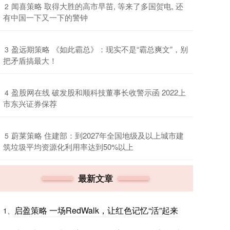
​闻喜策略 取得大胜的高市早苗, 等来了多国贺电, 还
2
有中国一下又一下的警钟
​盈远期策略 《如此霸总》：现实不是“霸总爽文”，别
3
把矛盾搞最大！
​盈股网在线 破发股和顺科技董事长收警示函 2022上
4
市东兴证券保荐
​蔚莱策略 住建部：到2027年全国地级及以上城市建
5
筑垃圾平均资源化利用率达到50%以上
最新文章
启盈策略 一场RedWalk，让红色记忆“活”起来
1、