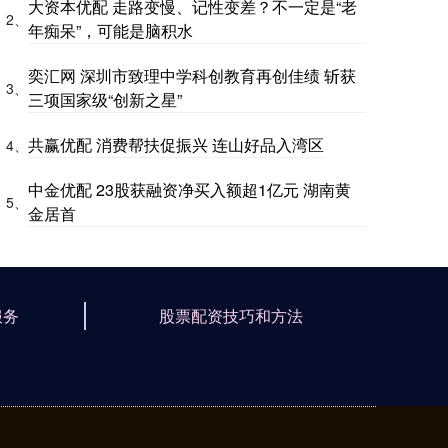
大资本优配 走路变慢、记性变差？不一定是“老
2、
年痴呆”，可能是脑积水
奕汇网 深圳市致理中学科创教育再创佳绩 斩获
3、
三项国家级“创新之星”
共赢优配 消费帮扶促振兴 连山好品入湾区
4、
中金优配 23股获融资净买入额超1亿元 湖南黄
5、
金居首
服务
股票配资技巧和方法