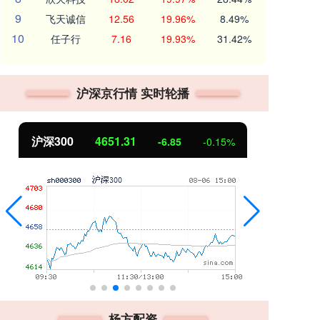
9
飞天诚信
12.56
19.96%
8.49%
10
任子行
7.16
19.93%
31.42%
沪深京行情 实时轮播
北证50
1122.88
创
3.42
0.30%
杨方配资