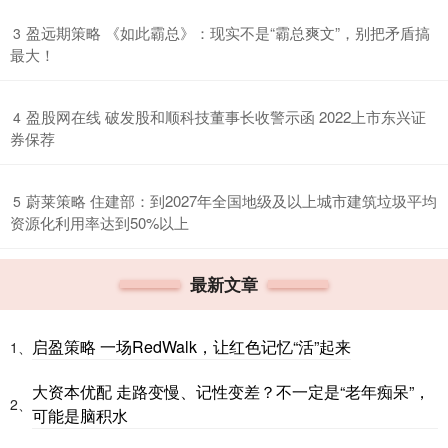
​盈远期策略 《如此霸总》：现实不是“霸总爽文”，别把矛盾搞
3
最大！
​盈股网在线 破发股和顺科技董事长收警示函 2022上市东兴证
4
券保荐
​蔚莱策略 住建部：到2027年全国地级及以上城市建筑垃圾平均
5
资源化利用率达到50%以上
最新文章
启盈策略 一场RedWalk，让红色记忆“活”起来
1、
大资本优配 走路变慢、记性变差？不一定是“老年痴呆”，
2、
可能是脑积水