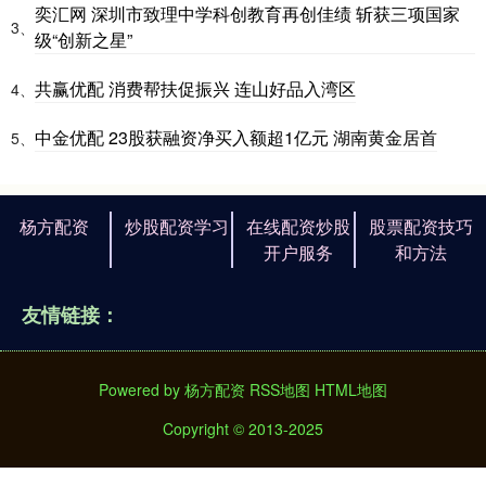
奕汇网 深圳市致理中学科创教育再创佳绩 斩获三项国家
3、
级“创新之星”
共赢优配 消费帮扶促振兴 连山好品入湾区
4、
中金优配 23股获融资净买入额超1亿元 湖南黄金居首
5、
杨方配资
炒股配资学习
在线配资炒股
股票配资技巧
开户服务
和方法
友情链接：
Powered by
杨方配资
RSS地图
HTML地图
Copyright
© 2013-2025