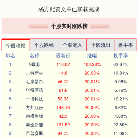
杨方配资文章已加载完成
个股实时涨跌榜
个股跌幅
个股流入
个股流出
换手率
个股涨幅
排名
名称
最新价
涨幅
换手率
1
N展芯
118.02
403.28%
62.67%
2
志特新材
14.8
20.03%
10.81%
3
近岸蛋白
46.72
20.01%
5.08%
4
毕得医药
61.6
20.01%
5.79%
5
一博科技
53.33
20.01%
16.21%
6
方邦股份
146.16
20.00%
6.62%
7
南模生物
42.9
20.00%
4.68%
8
泰金新能
131.52
20.00%
22.89%
9
百普赛斯
64.75
20.00%
11.09%