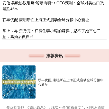
安信 美欧协议引爆“贸易海啸”！OEC预测：全球对美出口恐
暴跌46%
联丰优配 康明斯在上海正式启动全球分拨中心新址
掌上世界 贾乃亮：扛得住李小璐的嫌弃，忍不了她三心二
意，离婚后做自己
推荐资讯
联丰优配 康明斯在上海正式启动全球分拨中
心新址
​盈远期策略 《如此霸总》：现实不是“霸总爽文”，别把矛盾搞
1