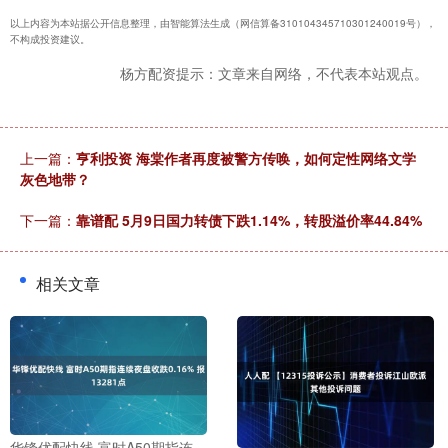
以上内容为本站据公开信息整理，由智能算法生成（网信算备310104345710301240019号），
不构成投资建议。
杨方配资提示：文章来自网络，不代表本站观点。
上一篇：
亨利投资 海棠作者再度被警方传唤，如何定性网络文学
灰色地带？
下一篇：
靠谱配 5月9日国力转债下跌1.14%，转股溢价率44.84%
相关文章
华锋优配快线 富时A50期指连