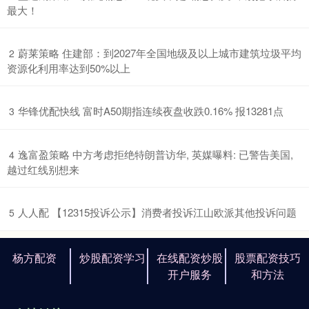
最大！
​蔚莱策略 住建部：到2027年全国地级及以上城市建筑垃圾平均
2
资源化利用率达到50%以上
​华锋优配快线 富时A50期指连续夜盘收跌0.16% 报13281点
3
​逸富盈策略 中方考虑拒绝特朗普访华, 英媒曝料: 已警告美国,
4
越过红线别想来
​人人配 【12315投诉公示】消费者投诉江山欧派其他投诉问题
5
杨方配资
炒股配资学习
在线配资炒股
股票配资技巧
开户服务
和方法