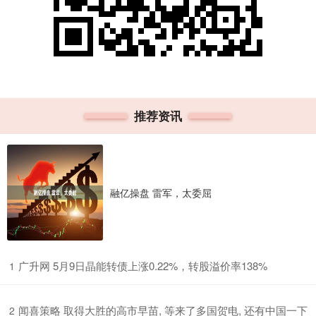
推荐资讯
融亿操盘 雷军，太委屈
​广升网 5月9日晶能转债上涨0.22%，转股溢价率138%
1
​闻喜策略 取得大胜的高市早苗, 等来了多国贺电, 还有中国一下
2