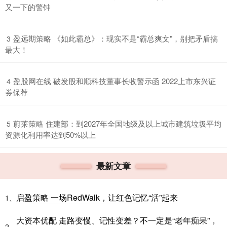
又一下的警钟
​盈远期策略 《如此霸总》：现实不是“霸总爽文”，别把矛盾搞
3
最大！
​盈股网在线 破发股和顺科技董事长收警示函 2022上市东兴证
4
券保荐
​蔚莱策略 住建部：到2027年全国地级及以上城市建筑垃圾平均
5
资源化利用率达到50%以上
最新文章
启盈策略 一场RedWalk，让红色记忆“活”起来
1、
大资本优配 走路变慢、记性变差？不一定是“老年痴呆”，
2、