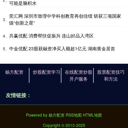
可能是脑积水
奕汇网 深圳市致理中学科创教育再创佳绩 斩获三项国家
3、
级“创新之星”
共赢优配 消费帮扶促振兴 连山好品入湾区
4、
中金优配 23股获融资净买入额超1亿元 湖南黄金居首
5、
杨方配资
炒股配资学习
在线配资炒股
股票配资技巧
开户服务
和方法
友情链接：
Powered by
杨方配资
RSS地图
HTML地图
Copyright
© 2013-2025