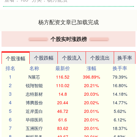
杨方配资文章已加载完成
个股实时涨跌榜
个股跌幅
个股流入
个股流出
换手率
个股涨幅
排名
名称
最新价
涨幅
换手率
1
N展芯
116.52
396.89%
79.39%
2
锐翔智能
110.02
20.21%
16.80%
3
志特新材
14.8
20.03%
14.18%
4
博腾股份
20.44
20.02%
14.77%
5
近岸蛋白
46.72
20.01%
5.62%
6
毕得医药
61.6
20.01%
6.12%
7
五洲医疗
83.62
20.01%
18.37%
8
耐科装备
49.67
20.01%
6.83%