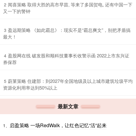
​闻喜策略 取得大胜的高市早苗, 等来了多国贺电, 还有中国一下
2
又一下的警钟
​盈远期策略 《如此霸总》：现实不是“霸总爽文”，别把矛盾搞
3
最大！
​盈股网在线 破发股和顺科技董事长收警示函 2022上市东兴证
4
券保荐
​蔚莱策略 住建部：到2027年全国地级及以上城市建筑垃圾平均
5
资源化利用率达到50%以上
最新文章
启盈策略 一场RedWalk，让红色记忆“活”起来
1、