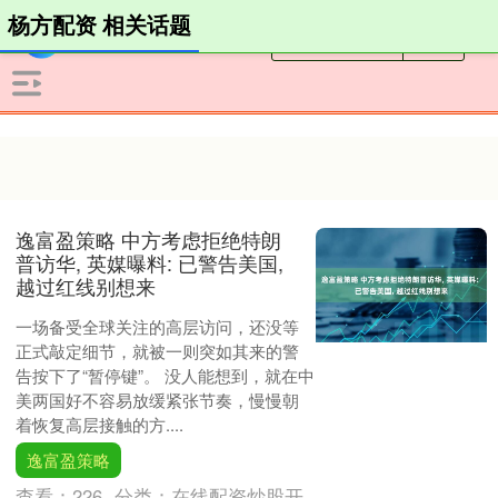
杨方配资 相关话题
逸富盈策略 中方考虑拒绝特朗
普访华, 英媒曝料: 已警告美国,
越过红线别想来
一场备受全球关注的高层访问，还没等
正式敲定细节，就被一则突如其来的警
告按下了“暂停键”。 没人能想到，就在中
美两国好不容易放缓紧张节奏，慢慢朝
着恢复高层接触的方....
逸富盈策略
查看：
226
分类：
在线配资炒股开