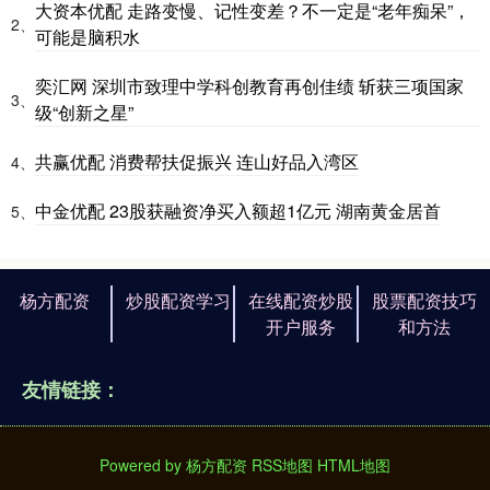
大资本优配 走路变慢、记性变差？不一定是“老年痴呆”，
2、
可能是脑积水
奕汇网 深圳市致理中学科创教育再创佳绩 斩获三项国家
3、
级“创新之星”
共赢优配 消费帮扶促振兴 连山好品入湾区
4、
中金优配 23股获融资净买入额超1亿元 湖南黄金居首
5、
杨方配资
炒股配资学习
在线配资炒股
股票配资技巧
开户服务
和方法
友情链接：
Powered by
杨方配资
RSS地图
HTML地图