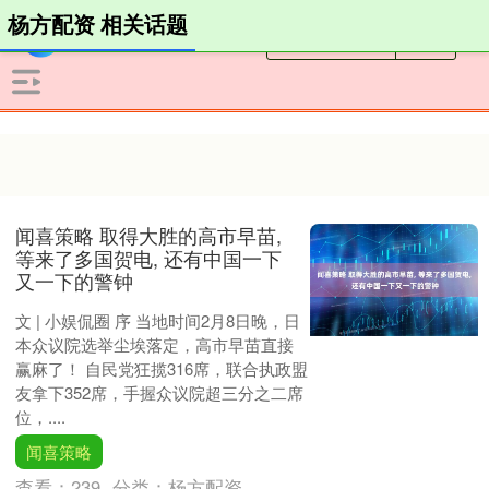
杨方配资 相关话题
闻喜策略 取得大胜的高市早苗,
等来了多国贺电, 还有中国一下
又一下的警钟
文 | 小娱侃圈 序 当地时间2月8日晚，日
本众议院选举尘埃落定，高市早苗直接
赢麻了！ 自民党狂揽316席，联合执政盟
友拿下352席，手握众议院超三分之二席
位，....
闻喜策略
查看：
239
分类：
杨方配资