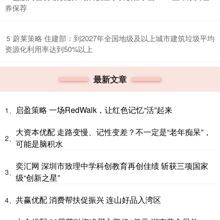
券保荐
​蔚莱策略 住建部：到2027年全国地级及以上城市建筑垃圾平均
5
资源化利用率达到50%以上
最新文章
启盈策略 一场RedWalk，让红色记忆“活”起来
1、
大资本优配 走路变慢、记性变差？不一定是“老年痴呆”，
2、
可能是脑积水
奕汇网 深圳市致理中学科创教育再创佳绩 斩获三项国家
3、
级“创新之星”
共赢优配 消费帮扶促振兴 连山好品入湾区
4、