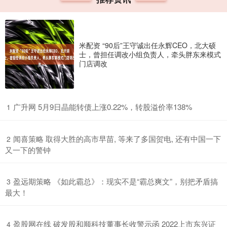
米配资 “90后”王守诚出任永辉CEO，北大硕
士，曾担任调改小组负责人，牵头胖东来模式
门店调改
​广升网 5月9日晶能转债上涨0.22%，转股溢价率138%
1
​闻喜策略 取得大胜的高市早苗, 等来了多国贺电, 还有中国一下
2
又一下的警钟
​盈远期策略 《如此霸总》：现实不是“霸总爽文”，别把矛盾搞
3
最大！
​盈股网在线 破发股和顺科技董事长收警示函 2022上市东兴证
4