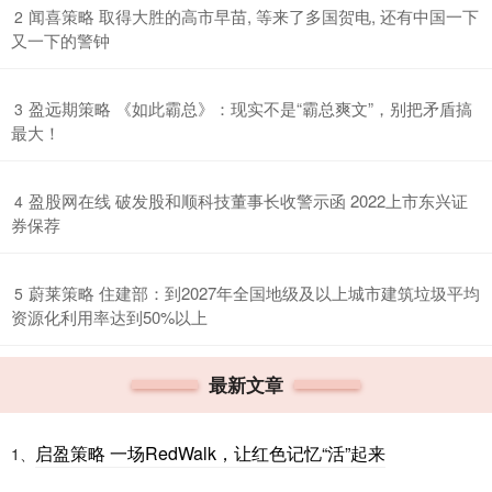
​闻喜策略 取得大胜的高市早苗, 等来了多国贺电, 还有中国一下
2
又一下的警钟
​盈远期策略 《如此霸总》：现实不是“霸总爽文”，别把矛盾搞
3
最大！
​盈股网在线 破发股和顺科技董事长收警示函 2022上市东兴证
4
券保荐
​蔚莱策略 住建部：到2027年全国地级及以上城市建筑垃圾平均
5
资源化利用率达到50%以上
最新文章
启盈策略 一场RedWalk，让红色记忆“活”起来
1、