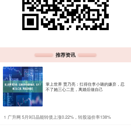
推荐资讯
掌上世界 贾乃亮：扛得住李小璐的嫌弃，忍
不了她三心二意，离婚后做自己
​广升网 5月9日晶能转债上涨0.22%，转股溢价率138%
1