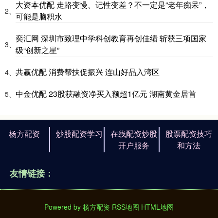
大资本优配 走路变慢、记性变差？不一定是“老年痴呆”，
2、
可能是脑积水
奕汇网 深圳市致理中学科创教育再创佳绩 斩获三项国家
3、
级“创新之星”
共赢优配 消费帮扶促振兴 连山好品入湾区
4、
中金优配 23股获融资净买入额超1亿元 湖南黄金居首
5、
杨方配资
炒股配资学习
在线配资炒股
股票配资技巧
开户服务
和方法
友情链接：
Powered by
杨方配资
RSS地图
HTML地图