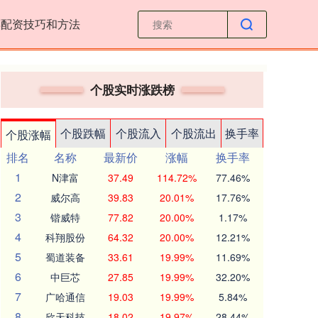
票配资技巧和方法
个股实时涨跌榜
个股跌幅
个股流入
个股流出
换手率
个股涨幅
排名
名称
最新价
涨幅
换手率
1
N津富
37.49
114.72%
77.46%
2
威尔高
39.83
20.01%
17.76%
3
锴威特
77.82
20.00%
1.17%
4
科翔股份
64.32
20.00%
12.21%
5
蜀道装备
33.61
19.99%
11.69%
6
中巨芯
27.85
19.99%
32.20%
7
广哈通信
19.03
19.99%
5.84%
8
欣天科技
18.02
19.97%
28.44%