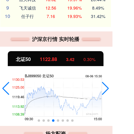
9
飞天诚信
12.56
19.96%
8.49%
10
任子行
7.16
19.93%
31.42%
沪深京行情 实时轮播
北证50
1122.88
创
3.42
0.30%
杨方配资