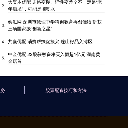
大资本优配 走路变慢、记性变差？不一定是“老
2、
年痴呆”，可能是脑积水
奕汇网 深圳市致理中学科创教育再创佳绩 斩获
3、
三项国家级“创新之星”
共赢优配 消费帮扶促振兴 连山好品入湾区
4、
中金优配 23股获融资净买入额超1亿元 湖南黄
5、
金居首
服务
股票配资技巧和方法