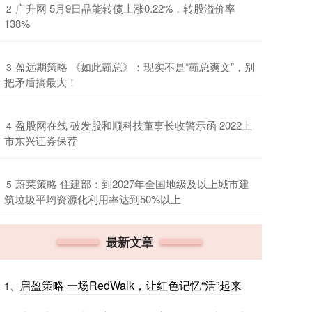
​广升网 5月9日晶能转债上涨0.22%，转股溢价率
2
138%
​盈远期策略 《如此霸总》：现实不是“霸总爽文”，别
3
把矛盾搞最大！
​盈股网在线 破发股和顺科技董事长收警示函 2022上
4
市东兴证券保荐
​蔚莱策略 住建部：到2027年全国地级及以上城市建
5
筑垃圾平均资源化利用率达到50%以上
最新文章
启盈策略 一场RedWalk，让红色记忆“活”起来
1、