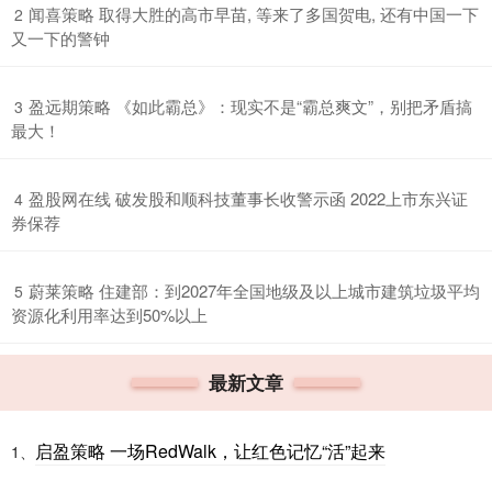
​闻喜策略 取得大胜的高市早苗, 等来了多国贺电, 还有中国一下
2
又一下的警钟
​盈远期策略 《如此霸总》：现实不是“霸总爽文”，别把矛盾搞
3
最大！
​盈股网在线 破发股和顺科技董事长收警示函 2022上市东兴证
4
券保荐
​蔚莱策略 住建部：到2027年全国地级及以上城市建筑垃圾平均
5
资源化利用率达到50%以上
最新文章
启盈策略 一场RedWalk，让红色记忆“活”起来
1、