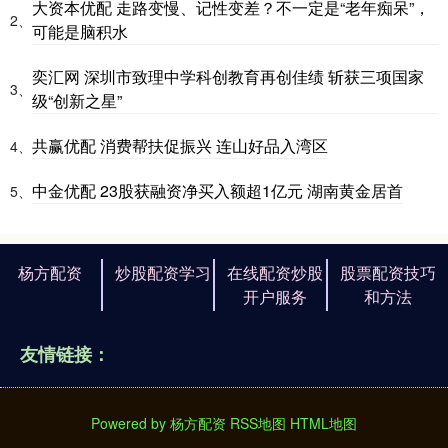
大资本优配 走路变慢、记性变差？不一定是“老年痴呆”，
2、
可能是脑积水
奕汇网 深圳市致理中学科创教育再创佳绩 斩获三项国家
3、
级“创新之星”
共赢优配 消费帮扶促振兴 连山好品入湾区
4、
中金优配 23股获融资净买入额超1亿元 湖南黄金居首
5、
杨方配资
炒股配资学习
在线配资炒股
股票配资技巧
开户服务
和方法
友情链接：
Powered by
杨方配资
RSS地图
HTML地图