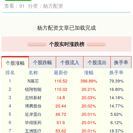
查看：
91
分类：
杨方配资
杨方配资文章已加载完成
个股实时涨跌榜
个股跌幅
个股流入
个股流出
换手率
个股涨幅
排名
名称
最新价
涨幅
换手率
1
N展芯
116.52
396.89%
79.39%
2
锐翔智能
110.02
20.21%
16.80%
3
志特新材
14.8
20.03%
14.18%
4
博腾股份
20.44
20.02%
14.77%
5
近岸蛋白
46.72
20.01%
5.62%
6
毕得医药
61.6
20.01%
6.12%
7
五洲医疗
83.62
20.01%
18.37%