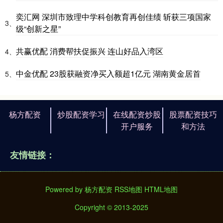
奕汇网 深圳市致理中学科创教育再创佳绩 斩获三项国家
3、
级“创新之星”
共赢优配 消费帮扶促振兴 连山好品入湾区
4、
中金优配 23股获融资净买入额超1亿元 湖南黄金居首
5、
杨方配资
炒股配资学习
在线配资炒股
股票配资技巧
开户服务
和方法
友情链接：
Powered by
杨方配资
RSS地图
HTML地图
Copyright
© 2013-2025