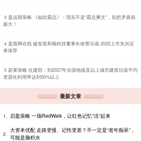
​盈远期策略 《如此霸总》：现实不是“霸总爽文”，别把矛盾搞
3
最大！
​盈股网在线 破发股和顺科技董事长收警示函 2022上市东兴证
4
券保荐
​蔚莱策略 住建部：到2027年全国地级及以上城市建筑垃圾平均
5
资源化利用率达到50%以上
最新文章
启盈策略 一场RedWalk，让红色记忆“活”起来
1、
大资本优配 走路变慢、记性变差？不一定是“老年痴呆”，
2、
可能是脑积水