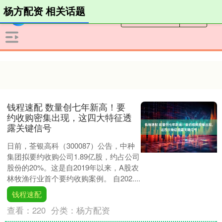
杨方配资 相关话题
钱程速配 数量创七年新高！要
约收购密集出现，这四大特征透
露关键信号
日前，荃银高科（300087）公告，中种
集团拟要约收购公司1.89亿股，约占公司
股份的20%。这是自2019年以来，A股农
林牧渔行业首个要约收购案例。 自202....
钱程速配
查看：
220
分类：
杨方配资