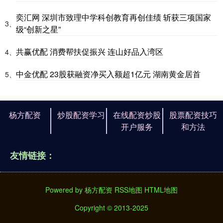
奕汇网 深圳市致理中学科创教育再创佳绩 斩获三项国家
3、
级“创新之星”
共赢优配 消费帮扶促振兴 连山好品入湾区
4、
中金优配 23股获融资净买入额超1亿元 湖南黄金居首
5、
杨方配资
炒股配资学习
在线配资炒股
股票配资技巧
开户服务
和方法
友情链接：
Powered by
杨方配资
RSS地图
HTML地图
Copyright
© 2013-2025