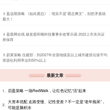
​盈远期策略 《如此霸总》：现实不是“霸总爽文”，别把矛盾搞
3
最大！
​盈股网在线 破发股和顺科技董事长收警示函 2022上市东兴证
4
券保荐
​蔚莱策略 住建部：到2027年全国地级及以上城市建筑垃圾平均
5
资源化利用率达到50%以上
最新文章
启盈策略 一场RedWalk，让红色记忆“活”起来
1、
大资本优配 走路变慢、记性变差？不一定是“老年痴呆”，
2、
可能是脑积水